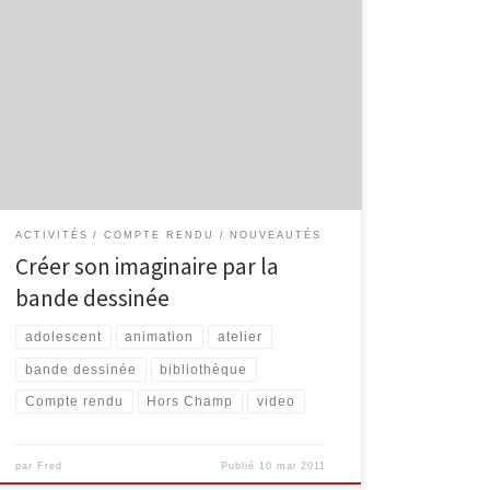
Une septantaine d’élèves issus de l’école du Centre
de Malmedy et de l’école communale de Xhoffraix ont
participé durant les mois de décembre 2010 et de
janvier 2011 à des ateliers de musique assistée par
ordinateur. Cinq séances ont été programmées et ont
abouti à la mise en son(s) de […]
ACTIVITÉS
COMPTE RENDU
NOUVEAUTÉS
Créer son imaginaire par la
bande dessinée
adolescent
animation
atelier
bande dessinée
bibliothèque
Compte rendu
Hors Champ
video
par
Fred
Publié
10 mai 2011