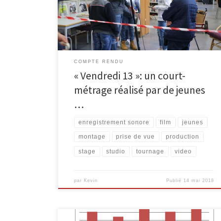
de 11 à 13 ans y ont réalisé la fiction Vendredi 13, le
titre faisant référence au dernier jour de stage. […]
COMPTE RENDU
« Vendredi 13 »: un court-
métrage réalisé par de jeunes
…
enregistrement sonore
film
jeunes
montage
prise de vue
production
stage
studio
tournage
video
par
Kevin
Publié
14 mai 2018