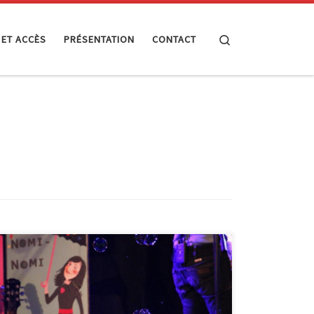
Search
 ET ACCÈS
PRÉSENTATION
CONTACT
L’EPN a participé, ces derniers mois, à de nombreuses
activités, soit en les organisant, soit en proposant un
soutien technique et matériel. Quelques-unes ont fait
l’objet d’articles sur le site Wamabi des bibliothèques