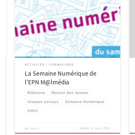
La Semaine Numérique se déroule cette année du
samedi 20 au vendredi 26 avril 2013. Il s’agit d’un
moment unique dans l’année pour réfléchir, informer,
sensibiliser, accompagner le public dans
l’appropriation des technologies de l’information.
Comme chaque année, l’EPN M@lmédia s’inscrit à
cette semaine pour proposer différents moments.
Deux ateliers sont […]
ACTIVITÉS
FORMATIONS
La Semaine Numérique de
l’EPN M@lmédia
Bibliovox
Maison des Jeunes
réseaux sociaux
Semaine Numérique
video
par
Kevin
Publié
17 avril 2013