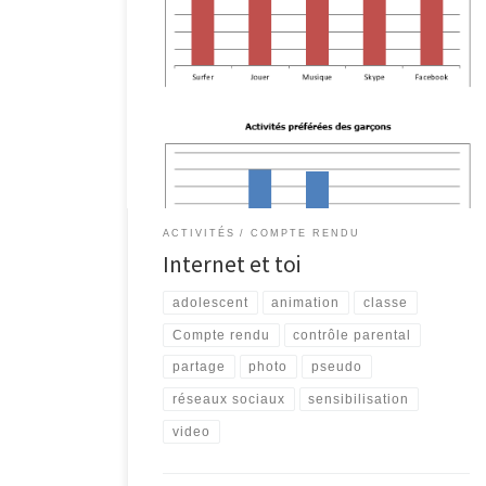
L’animation « Internet et toi » est proposée depuis
2009 dans les écoles de la région malmédienne par
InforJeunes Malmedy et l’EPN M@lmédia. Elle a déjà
touché près de 2400 jeunes. L’animation invite les
élèves des classes de 2ème secondaires à réfléchir à
l’utilisation qu’ils font d’Internet et d’autres outils […]
ACTIVITÉS
COMPTE RENDU
Internet et toi
adolescent
animation
classe
Compte rendu
contrôle parental
partage
photo
pseudo
réseaux sociaux
sensibilisation
video