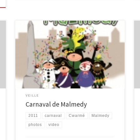
Bon nombre de photographes ont sillonné les rues de
Malmedy pendant le Cwarmé. Trois d’entre eux nous
font le plaisir de mettre en ligne leurs clichés et/ou
captures vidéos. – Dominic JACOB – François DETRY, via
le site ArdenneWeb : – Telefiesse Par ailleurs, la Ville
de Malmedy a mis […]
VEILLE
Carnaval de Malmedy
2011
carnaval
Cwarmé
Malmedy
photos
video