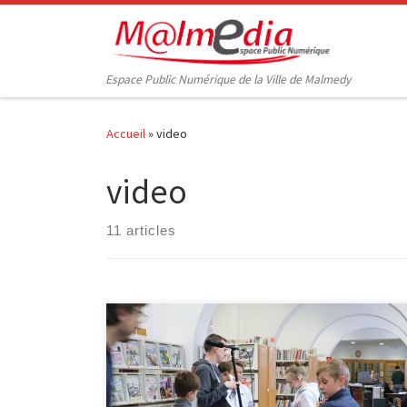
Passer au contenu
Espace Public Numérique de la Ville de Malmedy
Accueil
»
video
video
11 articles
Du 09 au 13 avril 2018, l’EPN M@lmédia a proposé le
stage « Fais ton cinéma de A à Z » consacré à la
découverte de la réalisation vidéo. Sept jeunes âgés