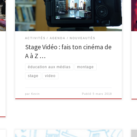
découvre les différentes phases de la réalisation
vidéo (prise de vue, montage…) et laisse libre cours
[…]
ACTIVITÉS
AGENDA
NOUVEAUTÉS
Stage Vidéo : fais ton cinéma de
A à Z …
éducation aux médias
montage
stage
video
par
Kevin
Publié
5 mars 2018