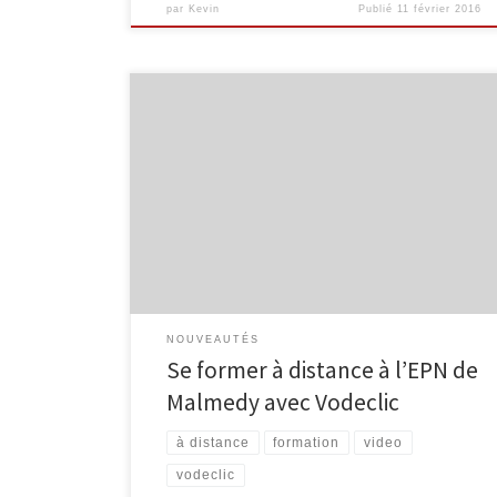
par
Kevin
Publié
11 février 2016
Dans le cadre des Micro-projets 2011 financés par la
Région wallonne, un accès à la plateforme de vidéos-
formationsVodeclic a été mis en place pour les EPN
labellisés de Wallonie. Les animateurs peuvent ainsi
aujourd’hui se former à distance (ainsi que former
leurs usagers) grâce aux 5000 (et quelques…) vidéos-
formations en […]
NOUVEAUTÉS
Se former à distance à l’EPN de
Malmedy avec Vodeclic
à distance
formation
video
vodeclic