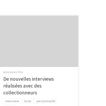
La bibliothèque accueille actuellement une exposition
autour des collections. Quelques collectionneurs
régionaux ont eu la sympathie de répondre à nos
questions. Nous vous présentons les deux premiers :
Eddy Mertens et Jacques Fagnoul. Eddy Mertens
collectionne tout ce qui touche, de près ou de loin, à
Malmedy. Entretien avec Eddy […]
NOUVEAUTÉS
De nouvelles interviews
réalisées avec des
collectionneurs
Interview
local
personnalité