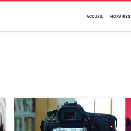
ACCUEIL
HORAIRES
Rendez-vous à l’EPN de Malmedy, du 09 au 13 avril,
pour participer à un stage vidéo. Réalise un court-
métrage en équipe avec du matériel quasi
professionnel. De la création du scénario à la diffusion,