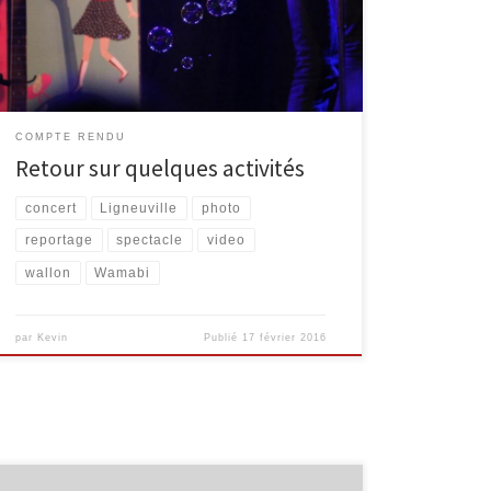
de Waimes et Malmedy. Marathon de lecture en
wallon Au mois de septembre, le marathon de lecture
[…]
COMPTE RENDU
Retour sur quelques activités
concert
Ligneuville
photo
reportage
spectacle
video
wallon
Wamabi
par
Kevin
Publié
17 février 2016