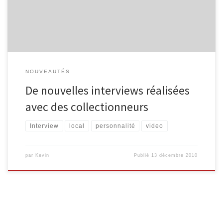
collectionne tout ce qui touche, de près ou de loin, à Malmedy.
Entretien avec Eddy […]
NOUVEAUTÉS
De nouvelles interviews réalisées
avec des collectionneurs
Interview
local
personnalité
video
par
Kevin
Publié
13 décembre 2010