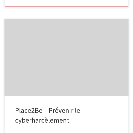
L’EPN de Malmedy, en collaboration avec Infor Jeunes, propose
une animation gratuite destinée aux élèves à partir de la 1re
secondaire pour sensibiliser aux risques liés aux réseaux sociaux,
avec une attention particulière portée au cyberharcèlement.
Encadrée par deux animateurs (un animateur de l’Espace Public
Numérique et un animateur Infor […]
Place2Be – Prévenir le
cyberharcèlement