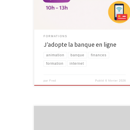
opérations bancaires que vous effectuez via votre
ordinateur, votre tablette ou votre smartphone. Mais
comment […]
FORMATIONS
J’adopte la banque en ligne
animation
banque
finances
formation
internet
par
Fred
Publié
6 février 2026
L’Espace Public Numérique, situé au sein de la
bibliothèque de Malmedy propose des ateliers