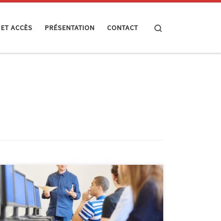
Search
 ET ACCÈS
PRÉSENTATION
CONTACT
Fraudes sur les réseaux sociaux, courriels malveillants,
produits publicitaires trompeurs… Les escroqueries en
ligne explosent. Nous vous convions à un atelier
pratique sur la sécurité numérique à l’EPN (Espace