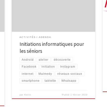
et tablette Androïd Découvrez l’environnement des
tablettes et des smartphones Androïd, comment
ajouter des applications et la personnaliser. 2 séances
organisées les vendredis 3/2 et 10/2, de 9h30 à 11h30
[…]
ACTIVITÉS
AGENDA
Initiations informatiques pour
les séniors
Androïd
atelier
découverte
Facebook
initiation
Instagram
internet
Malmedy
réseaux sociaux
smartphone
tablette
Whatsapp
par
Kevin
Publié
1 février 2023