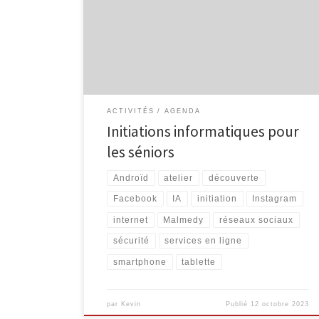
informatiques à destination des séniors. Découverte
d’Internet Découvrez Internet et ses bases : recherche
d’information, envoi de courrier électronique … 4
séances organisées les mardis 14/11, 21/11 28/11 et
5/12, de 9h30 à 11h30 Internet intermédiaire […]
ACTIVITÉS
AGENDA
Initiations informatiques pour
les séniors
Androïd
atelier
découverte
Facebook
IA
initiation
Instagram
internet
Malmedy
réseaux sociaux
sécurité
services en ligne
smartphone
tablette
par
Kevin
Publié
12 octobre 2023