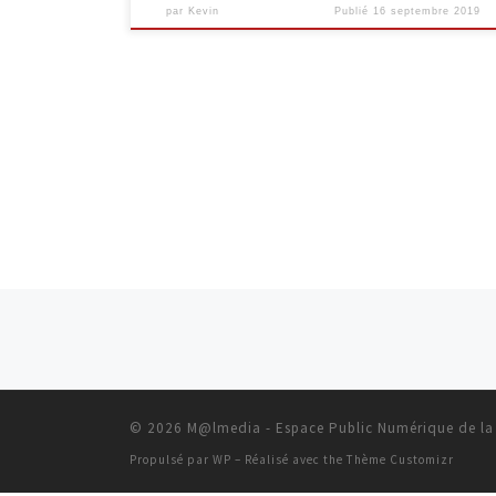
par
Kevin
Publié
16 septembre 2019
Navigation dans les articles
© 2026
M@lmedia - Espace Public Numérique de la
Propulsé par
WP
– Réalisé avec the
Thème Customizr