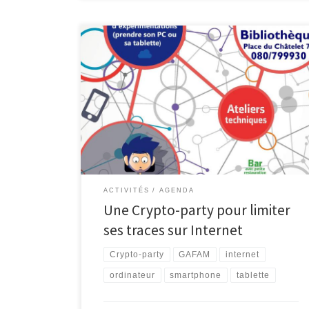
Une Crypto-party est organisée le mercredi 16 octobre
à 18h à la bibliothèque de Malmedy. L’objectif ?
Apprendre à protéger ses données personnelles sur
Internet. Le numérique a fondamentalement
transformé nos pratiques de lecture et d’écriture.
L’accessibilité et l’offre de contenus ne cessent
d’augmenter tandis que de nouveaux supports
apparaissent. […]
ACTIVITÉS
AGENDA
Une Crypto-party pour limiter
ses traces sur Internet
Crypto-party
GAFAM
internet
ordinateur
smartphone
tablette