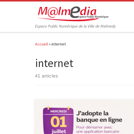
Passer au contenu
Espace Public Numérique de la Ville de Malmedy
Accueil
»
internet
internet
41 articles
Le mercredi 1er juillet, de 10h à 13h, l’Espace Public
Numérique propose un atelier formatif dédié à la
banque en ligne, animé par Febelfin, dans le cadre du
cycle Consommaverti. La banque numérique, c’est les