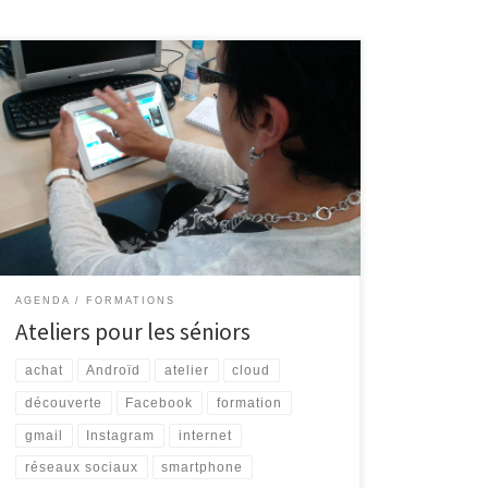
Plusieurs initiations destinées aux séniors auront lieu
lors des semaines à venir. Internet pour les séniors
Découvrez Internet et ses bases : recherche
d’information, envoi de courrier électronique … 4
séances organisées les vendredis 05/10, 12/10, 19/10
et 26/10, de 9h30 à 11h30. Facebook, Instagram, etc.
(Complet) Les réseaux sociaux […]
AGENDA
FORMATIONS
Ateliers pour les séniors
achat
Androïd
atelier
cloud
découverte
Facebook
formation
gmail
Instagram
internet
réseaux sociaux
smartphone