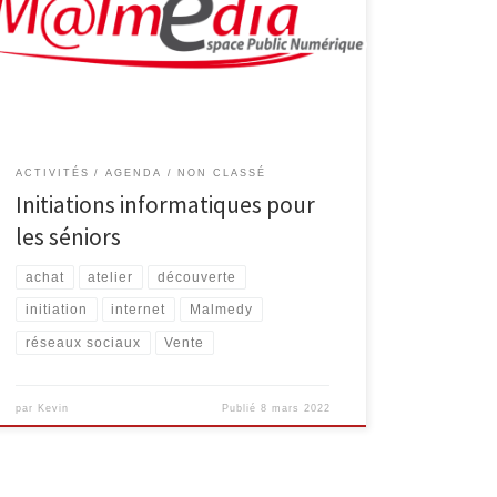
ateliers suivants : Découverte d’Internet Découvrez
Internet et ses bases : recherche d’information, envoi
de courrier électronique … 4 séances organisées les
vendredis 22/04, 29/04, 06/05 et 13/05, de 9h30 à
11h30 Smartphone et tablette […]
ACTIVITÉS
AGENDA
NON CLASSÉ
Initiations informatiques pour
les séniors
achat
atelier
découverte
initiation
internet
Malmedy
réseaux sociaux
Vente
par
Kevin
Publié
8 mars 2022