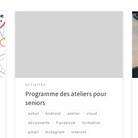
Voici le calendrier des activités, du premier semestre
2019, destinées aux seniors. Internet pour les seniors
Découvrez Internet et ses bases : recherche
d’information, envoi de courrier électronique …
Groupe A : 5 séances organisées les mardis 12/03,
19/03, 26/03, 02/04 et 09/04, de 9h30 à 11h30.
Groupe B : 5 séances […]
ACTIVITÉS
Programme des ateliers pour
seniors
achat
Androïd
atelier
cloud
découverte
Facebook
formation
gmail
Instagram
internet