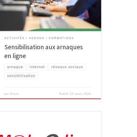
Public Numérique) de la bibliothèque de Malmedy.
Rejoignez-nous pour découvrir comment vous
protéger contre ces arnaques en ligne. Intéressé(e) ?
Inscrivez-vous […]
ACTIVITÉS
AGENDA
FORMATIONS
Sensibilisation aux arnaques
en ligne
arnaque
internet
réseaux sociaux
sensibilisation
par
Kevin
Publié
25 mars 2024
L’Espace Public Numérique, situé au sein de la
bibliothèque de Malmedy propose aux séniors les