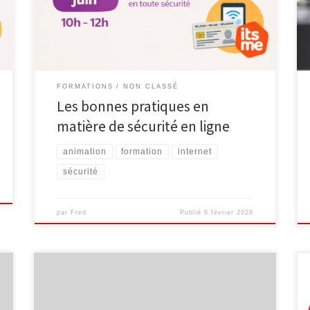
en ligne, dans le cadre du cycle Consommaverti. À
l’heure où les démarches numériques et les services
en ligne font partie du quotidien, cet atelier a […]
FORMATIONS
NON CLASSÉ
Les bonnes pratiques en
matière de sécurité en ligne
animation
formation
internet
sécurité
par
Fred
Publié
6 février 2026
L’Espace Public Numérique, situé au sein de la
bibliothèque de Malmedy propose des ateliers
informatiques à destination des séniors. Smartphone