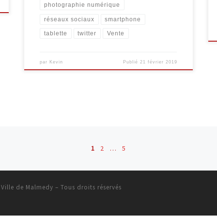
photographie numérique
réseaux sociaux
smartphone
tablette
twitter
Vente
par
Kevin
Publié
21 février 2019
1
2
…
5
 Ville de Malmedy
– Tous droits réservés