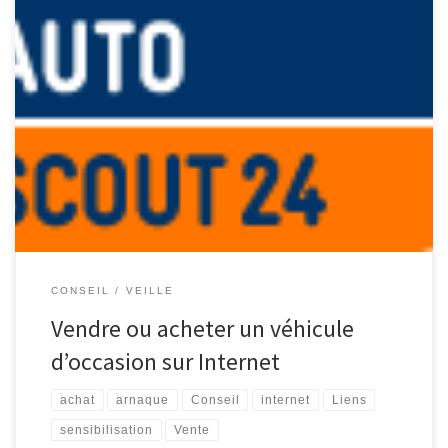
Récemment, j’ai eu l’occasion de tester différents sites permettant
de placer des annonces gratuites sur Internet, afin de vendre un
véhicule. Les annonces placées sur ce site sont tout d’abord
répertoriées par province. Une fois le choix de la province
effectué, nous arrivons sur la page d’accueil reprenant les 30 […]
CONSEIL
VEILLE
Vendre ou acheter un véhicule
d’occasion sur Internet
achat
arnaque
Conseil
internet
Liens
sensibilisation
Vente