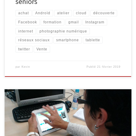
seniors
achat
Androïd
atelier
cloud
découverte
Facebook
formation
gmail
Instagram
internet
photographie numérique
réseaux sociaux
smartphone
tablette
twitter
Vente
par
Kevin
Publié
21 février 2019
Plusieurs initiations destinées aux séniors auront lieu lors des
semaines à venir. Internet pour les séniors Découvrez Internet et
ses bases : recherche d’information, envoi de courrier
électronique … 4 séances organisées les vendredis 05/10, 12/10,