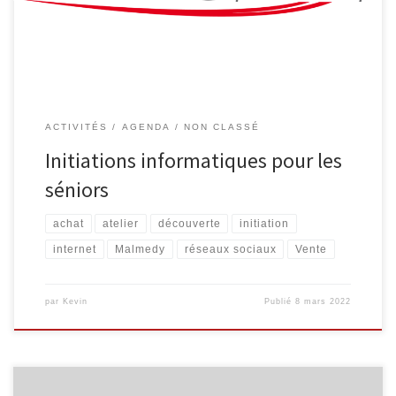
organisées les vendredis 22/04, 29/04, 06/05 et 13/05, de 9h30 à
11h30 Smartphone et tablette […]
ACTIVITÉS
AGENDA
NON CLASSÉ
Initiations informatiques pour les
séniors
achat
atelier
découverte
initiation
internet
Malmedy
réseaux sociaux
Vente
par
Kevin
Publié
8 mars 2022