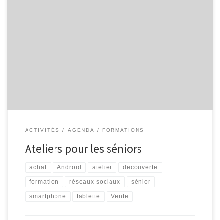
L’Espace Public Numérique, situé au sein de la bibliothèque de
Malmedy propose aux séniors les ateliers suivants : Découverte
d’Internet Découvrez Internet et ses bases : recherche
d’information, envoi de courrier électronique … 4 séances
organisées les mardis 05/10, 12/10, 19/10 et 26/10, de 9h30 à
11h30. Smartphone et tablette […]
ACTIVITÉS
AGENDA
FORMATIONS
Ateliers pour les séniors
achat
Androïd
atelier
découverte
formation
réseaux sociaux
sénior
smartphone
tablette
Vente