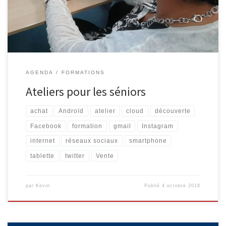
19/10 et 26/10, de 9h30 à 11h30. Facebook, Instagram, etc.
(Complet) Les réseaux sociaux […]
AGENDA
FORMATIONS
Ateliers pour les séniors
achat
Androïd
atelier
cloud
découverte
Facebook
formation
gmail
Instagram
internet
réseaux sociaux
smartphone
tablette
twitter
Vente
par
Kevin
Publié
4 octobre 2018