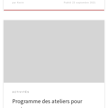
par
Kevin
Publié
23 septembre 2021
Voici le calendrier des activités, du premier semestre 2019,
destinées aux seniors. Internet pour les seniors Découvrez Internet
et ses bases : recherche d’information, envoi de courrier
électronique … Groupe A : 5 séances organisées les mardis 12/03,
19/03, 26/03, 02/04 et 09/04, de 9h30 à 11h30. Groupe B : 5
séances […]
ACTIVITÉS
Programme des ateliers pour