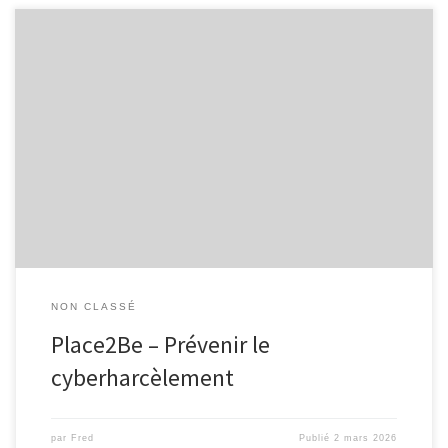
L’EPN de Malmedy, en collaboration avec Infor Jeunes, propose
une animation gratuite destinée aux élèves à partir de la 1re
secondaire pour sensibiliser aux risques liés aux réseaux sociaux,
avec une attention particulière portée au cyberharcèlement.
Encadrée par deux animateurs (un animateur de l’Espace Public
Numérique et un animateur Infor […]
NON CLASSÉ
Place2Be – Prévenir le
cyberharcèlement
par
Fred
Publié
2 mars 2026