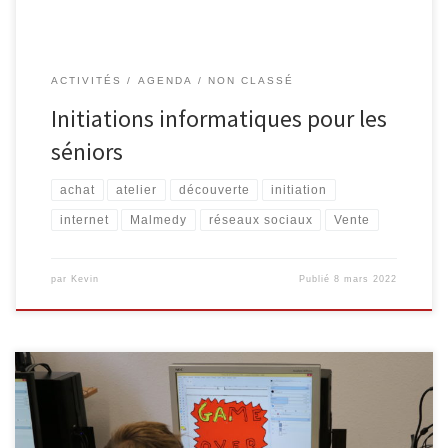
ACTIVITÉS
AGENDA
NON CLASSÉ
Initiations informatiques pour les
séniors
achat
atelier
découverte
initiation
internet
Malmedy
réseaux sociaux
Vente
par
Kevin
Publié
8 mars 2022
Un stage d’initiation à la bande dessinée vous est proposé à la