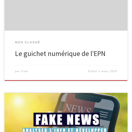
besoins, l’Espace Public Numérique propose un service de guichet
numérique, accessible aux […]
NON CLASSÉ
Le guichet numérique de l’EPN
par
Fred
Publié
3 mars 2026
L’EPN de Malmedy, en collaboration avec Infor Jeunes, propose
une animation gratuite destinée aux élèves à partir de la 4e
secondaire pour mieux comprendre les mécanismes de la