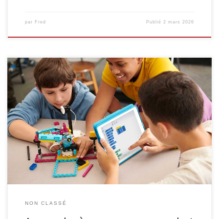
par
Fred
Publié
2 mars 2026
Destinés aux enfants de 7 à 12 ans, les ateliers d’initiation à la
robotique LEGO invitent les débutants à découvrir, pas à pas, les
bases de la programmation. En construisant et en animant leur
propre robot, ils apprennent en expérimentant… et en s’amusant
! Rendez-vous le mercredi 18 mars, de […]
NON CLASSÉ