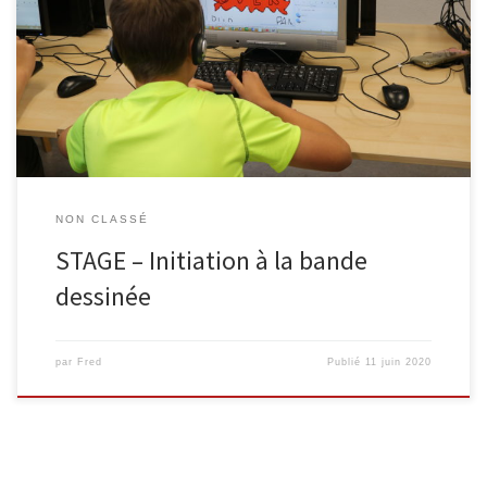
bibliothèque de Malmedy du 10 au 14 août 2020 (de 9 à 12h).
Vous pourrez apprendre les bases de la réalisation d’une BD avec
l’auteur Robert Paquet : scénario, découpage, dessin, encrage et
coloriage sur ordinateur. Robert Paquet […]
NON CLASSÉ
STAGE – Initiation à la bande
dessinée
par
Fred
Publié
11 juin 2020