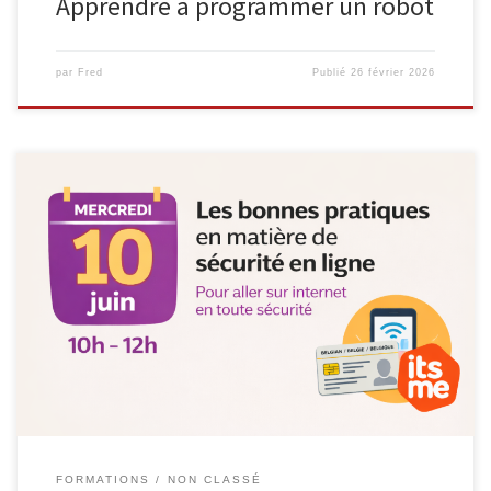
Apprendre à programmer un robot
par
Fred
Publié
26 février 2026
Le mercredi 10 juin 2026, de 10h à 12h, l’Espace Public
Numérique organise un atelier formatif consacré aux bonnes
pratiques en matière de sécurité en ligne, dans le cadre du cycle
Consommaverti. À l’heure où les démarches numériques et les
services en ligne font partie du quotidien, cet atelier a […]
FORMATIONS
NON CLASSÉ