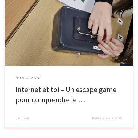
L’EPN de Malmedy, en collaboration avec Infor Jeunes, propose
une animation ludique et immersive destinée aux élèves de 6e
primaire : l’escape game « Internet & toi« . Le scénario ? L’équilibre
du Web est menacé. Les quatre cyber-héros — Futé, Vigilant,
Secret et Sympa — ont disparu. Les élèves disposent de […]
NON CLASSÉ
Internet et toi – Un escape game
pour comprendre le …
par
Fred
Publié
2 mars 2026