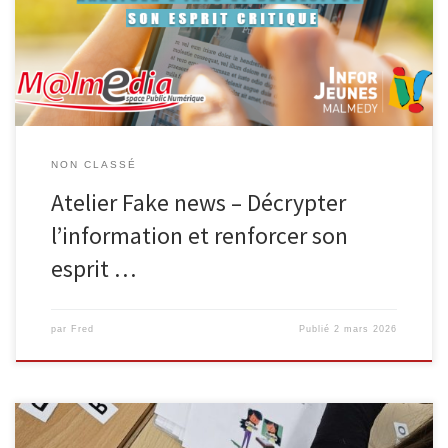
désinformation. Encadrée par deux animateurs (Espace Public
Numérique et Infor Jeunes), l’activité se déroule en trois séances
de 50 minutes et accueille […]
NON CLASSÉ
Atelier Fake news – Décrypter
l’information et renforcer son
esprit …
par
Fred
Publié
2 mars 2026