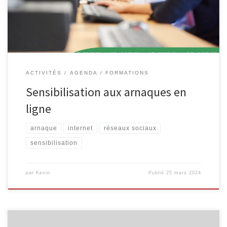
Malmedy. Rejoignez-nous pour découvrir comment vous protéger
contre ces arnaques en ligne. Intéressé(e) ? Inscrivez-vous […]
ACTIVITÉS
AGENDA
FORMATIONS
Sensibilisation aux arnaques en
ligne
arnaque
internet
réseaux sociaux
sensibilisation
par
Kevin
Publié
25 mars 2024