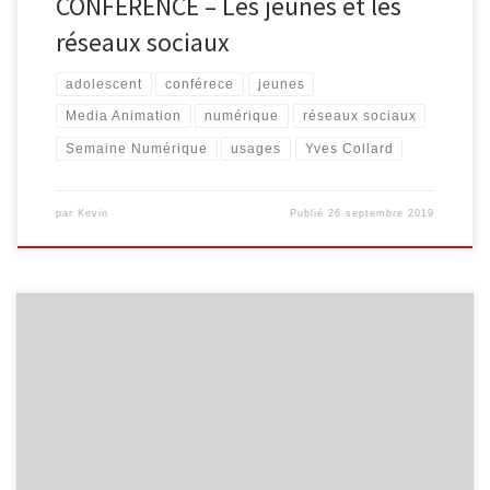
CONFÉRENCE – Les jeunes et les
réseaux sociaux
adolescent
conférece
jeunes
Media Animation
numérique
réseaux sociaux
Semaine Numérique
usages
Yves Collard
par
Kevin
Publié
26 septembre 2019
Voici le calendrier des activités, du premier semestre 2019,
destinées aux seniors. Internet pour les seniors Découvrez Internet
et ses bases : recherche d’information, envoi de courrier
électronique … Groupe A : 5 séances organisées les mardis 12/03,
19/03, 26/03, 02/04 et 09/04, de 9h30 à 11h30. Groupe B : 5
séances […]