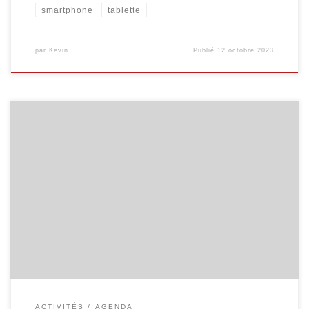
smartphone
tablette
par
Kevin
Publié
12 octobre 2023
L’Espace Public Numérique, situé au sein de la bibliothèque de
Malmedy propose des ateliers informatiques à destination des
séniors. Smartphone et tablette Androïd Découvrez
l’environnement des tablettes et des smartphones Androïd,
comment ajouter des applications et la personnaliser. 2 séances
organisées les vendredis 3/2 et 10/2, de 9h30 à 11h30 […]
ACTIVITÉS
AGENDA