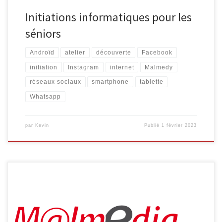
Initiations informatiques pour les
séniors
Androïd
atelier
découverte
Facebook
initiation
Instagram
internet
Malmedy
réseaux sociaux
smartphone
tablette
Whatsapp
par
Kevin
Publié
1 février 2023
L’Espace Public Numérique, situé au sein de la bibliothèque de
Malmedy propose aux séniors les ateliers suivants : Découverte
d’Internet Découvrez Internet et ses bases : recherche