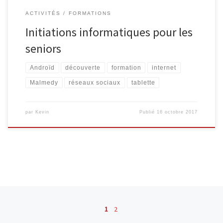
ACTIVITÉS
FORMATIONS
Initiations informatiques pour les
seniors
Androïd
découverte
formation
internet
Malmedy
réseaux sociaux
tablette
par
Kevin
Publié
16 octobre 2017
Navigation dans les articles
1
2