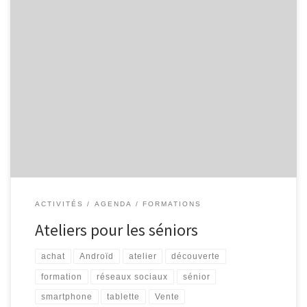
L’Espace Public Numérique, situé au sein de la bibliothèque de
Malmedy propose aux séniors les ateliers suivants : Découverte
d’Internet Découvrez Internet et ses bases : recherche
d’information, envoi de courrier électronique … 4 séances
organisées les mardis 05/10, 12/10, 19/10 et 26/10, de 9h30 à
11h30. Smartphone et tablette […]
ACTIVITÉS
AGENDA
FORMATIONS
Ateliers pour les séniors
achat
Androïd
atelier
découverte
formation
réseaux sociaux
sénior
smartphone
tablette
Vente