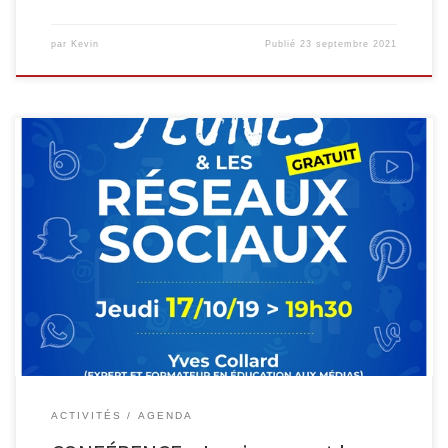
par
Kevin
Publié
23 septembre 2021
Ce jeudi 17 octobre 2019 à 19h30, l’Athénée Royal Ardennes –
Hautes Fagnes, Inforjeunes et l’EPN de Malmedy ont le plaisir
d’accueillir Yves Collard (expert et formateur en éducation aux
médias). Cette conférence-débat nous permettra de mieux
comprendre les jeunes et les adolescents, leurs usages d’Internet,
des smartphones et des […]
ACTIVITÉS
AGENDA