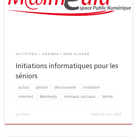
d’information, envoi de courrier électronique … 4 séances
organisées les vendredis 22/04, 29/04, 06/05 et 13/05, de 9h30 à
11h30 Smartphone et tablette […]
ACTIVITÉS
AGENDA
NON CLASSÉ
Initiations informatiques pour les
séniors
achat
atelier
découverte
initiation
internet
Malmedy
réseaux sociaux
Vente
par
Kevin
Publié
8 mars 2022