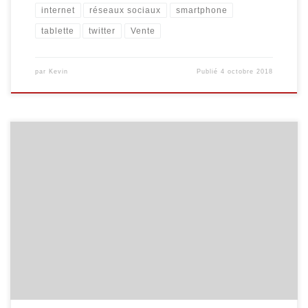
internet
réseaux sociaux
smartphone
tablette
twitter
Vente
par
Kevin
Publié
4 octobre 2018
Les prochaines initiations informatiques pour les seniors sont
programmées. Voici les dates : Internet pour les séniors Découvrez
Internet et ses bases : recherche d’information, envoi de courrier
électronique … 5 séances organisées les mercredis 15/11, 22/11,
29/11, 06/12 et 13/12, de 9h00 à 11h30. Comprendre les tablettes
Androïd Découvrez […]