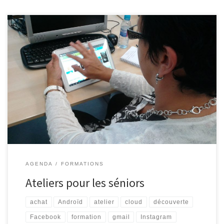
Plusieurs initiations destinées aux séniors auront lieu lors des
semaines à venir. Internet pour les séniors Découvrez Internet et
ses bases : recherche d’information, envoi de courrier
électronique … 4 séances organisées les vendredis 05/10, 12/10,
19/10 et 26/10, de 9h30 à 11h30. Facebook, Instagram, etc.
(Complet) Les réseaux sociaux […]
AGENDA
FORMATIONS
Ateliers pour les séniors
achat
Androïd
atelier
cloud
découverte
Facebook
formation
gmail
Instagram