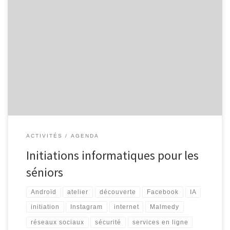
L’Espace Public Numérique, situé au sein de la bibliothèque de
Malmedy propose des ateliers informatiques à destination des
séniors. Découverte d’Internet Découvrez Internet et ses bases :
recherche d’information, envoi de courrier électronique … 4
séances organisées les mardis 14/11, 21/11 28/11 et 5/12, de
9h30 à 11h30 Internet intermédiaire […]
ACTIVITÉS
AGENDA
Initiations informatiques pour les
séniors
Androïd
atelier
découverte
Facebook
IA
initiation
Instagram
internet
Malmedy
réseaux sociaux
sécurité
services en ligne