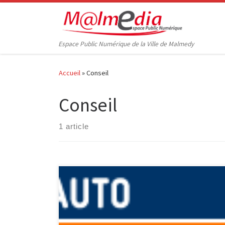
Passer au contenu
Espace Public Numérique de la Ville de Malmedy
Accueil
»
Conseil
Conseil
1 article
Récemment, j’ai eu l’occasion de tester différents sites
permettant de placer des annonces gratuites sur
Internet, afin de vendre un véhicule. Les annonces
placées sur ce site sont tout d’abord répertoriées par