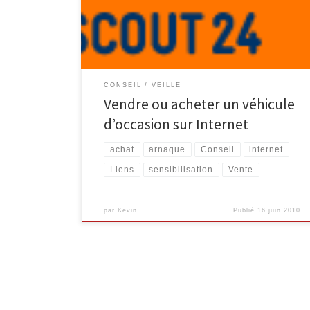
province. Une fois le choix de la province effectué,
nous arrivons sur la page d’accueil reprenant les 30
[…]
CONSEIL
VEILLE
Vendre ou acheter un véhicule
d’occasion sur Internet
achat
arnaque
Conseil
internet
Liens
sensibilisation
Vente
par
Kevin
Publié
16 juin 2010