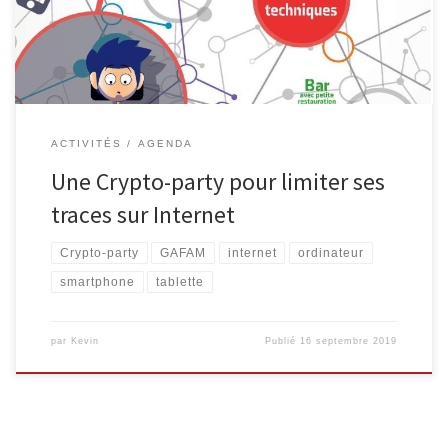
d’écriture. L’accessibilité et l’offre de contenus ne cessent
d’augmenter tandis que de nouveaux supports apparaissent. […]
ACTIVITÉS
AGENDA
Une Crypto-party pour limiter ses
traces sur Internet
Crypto-party
GAFAM
internet
ordinateur
smartphone
tablette
par
Kevin
Publié
16 septembre 2019