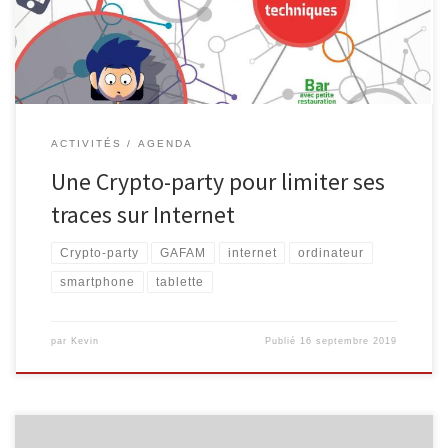
d’écriture. L’accessibilité et l’offre de contenus ne cessent
d’augmenter tandis que de nouveaux supports apparaissent. […]
ACTIVITÉS
AGENDA
Une Crypto-party pour limiter ses
traces sur Internet
Crypto-party
GAFAM
internet
ordinateur
smartphone
tablette
par
Kevin
Publié
16 septembre 2019