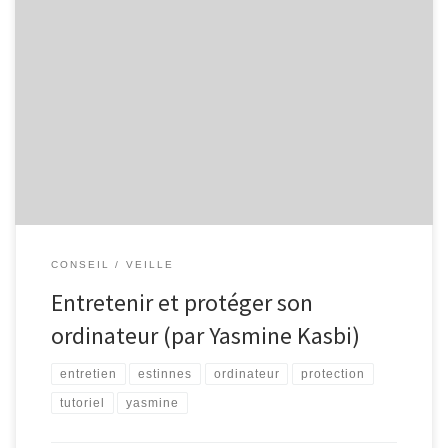
Yasmine Kasbi, animatrice de l’EPN d’Estinnes a concocté un
excellent tutoriel sur l’entretien et la protection de l’ordinateur.
C’est avec son aimable autorisation que je l’ajoute ici… Lorsqu’on
acquiert un ordinateur, il est des choses essentielles à connaître et
à faire pour que celui-ci fonctionne durablement. Bien que cette
matière […]
CONSEIL
VEILLE
Entretenir et protéger son
ordinateur (par Yasmine Kasbi)
entretien
estinnes
ordinateur
protection
tutoriel
yasmine