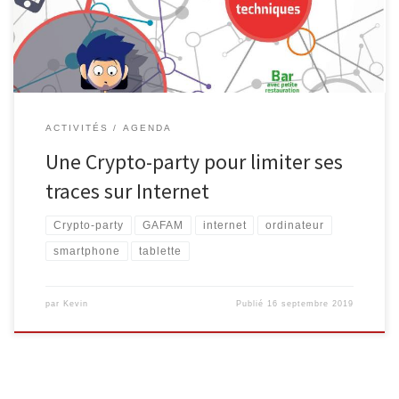
d’écriture. L’accessibilité et l’offre de contenus ne cessent
d’augmenter tandis que de nouveaux supports apparaissent. […]
ACTIVITÉS
AGENDA
Une Crypto-party pour limiter ses
traces sur Internet
Crypto-party
GAFAM
internet
ordinateur
smartphone
tablette
par
Kevin
Publié
16 septembre 2019