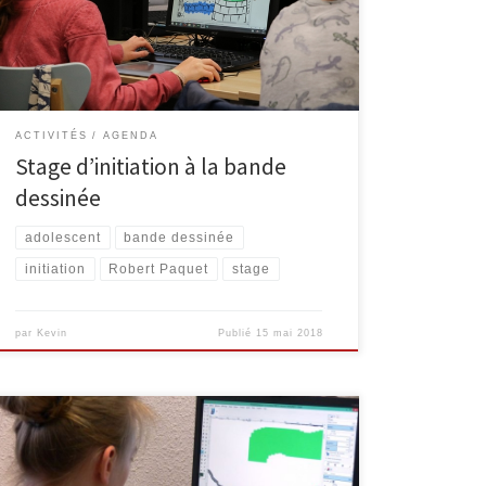
d’une BD avec l’auteur Robert Paquet : scénario,
découpage, dessin, encrage et coloriage sur
ordinateur. Robert Paquet a commencé […]
ACTIVITÉS
AGENDA
Stage d’initiation à la bande
dessinée
adolescent
bande dessinée
initiation
Robert Paquet
stage
par
Kevin
Publié
15 mai 2018
La bibliothèque et son Espace public numérique vous
proposent un stage d’initiation à la bande dessinée du