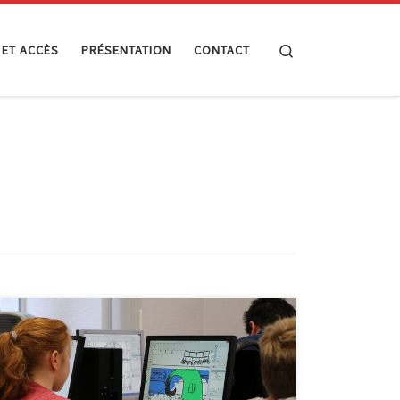
Search
 ET ACCÈS
PRÉSENTATION
CONTACT
Un stage d’initiation à la bande dessinée vous est
proposé à l’EPN du 6 au 10 août 2018 (de 9 à 12h).
Vous pourrez apprendre les bases de la réalisation