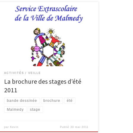
Cette année encore, le Service Extra scolaire de la
Ville de Malmedy a édité une brochure regroupant les
stages organisés pendant les mois de juillet et août.
Vous pouvez retrouver la brochure complète, sous
format pdf en cliquant sur l’image suivante : PS : le
stage d’initiation à la bande […]
ACTIVITÉS
VEILLE
La brochure des stages d’été
2011
bande dessinée
brochure
été
Malmedy
stage
par
Kevin
Publié
30 mai 2011