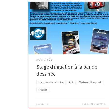
L’EPN M@lmédia vous propose un stage d’initiation à
la bande dessinée à la bibliothèque de Malmedy. Du
lundi 8 au vendredi 12 août 2016 de 9 à 12h, vous
pourrez apprendre les bases de la réalisation d’une
BD avec l’auteur Robert Paquet: scénario, découpage,
dessin, encrage et coloriage sur ordinateur. […]
ACTIVITÉS
Stage d’initiation à la bande
dessinée
bande dessinée
été
Robert Paquet
stage
par
Kevin
Publié
31 mai 2016