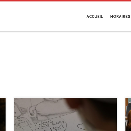
ACCUEIL
HORAIRES
Un stage d’initiation à la bande dessinée vous est
proposé à la bibliothèque de Malmedy du 02 au 06
août 2021 (de 9 à 12h). Vous pourrez apprendre les