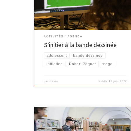
bases de la réalisation d’une BD avec l’auteur Robert
Paquet : scénario, découpage, dessin, encrage et
mise en couleur sur ordinateur. […]
ACTIVITÉS
AGENDA
S’initier à la bande dessinée
adolescent
bande dessinée
initiation
Robert Paquet
stage
par
Kevin
Publié
13 juin 2022
Du 09 au 13 avril 2018, l’EPN M@lmédia a proposé le