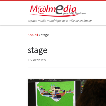
Passer au contenu
Espace Public Numérique de la Ville de Malmedy
Accueil
»
stage
stage
15 articles
Un stage d’initiation à la bande dessinée vous est
proposé à la bibliothèque de Malmedy du 01 au 05
août 2022 (de 9 à 12h). Vous pourrez apprendre les