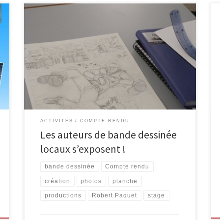
Au mois d’août 2010, un stage d’initiation à la bande
dessinée a été organisé par l’EPN de Malmedy. Son
compte-rendu est d’ailleurs présenté ici. Cette année
encore, le stage a fait la part belle à la créativité. Les
stagiaires ont profité des conseils de Robert
Paquet pour réaliser une planche. Cinq matinées […]
ACTIVITÉS
COMPTE RENDU
Les auteurs de bande dessinée
locaux s’exposent !
bande dessinée
Compte rendu
création
photos
planche
productions
Robert Paquet
stage