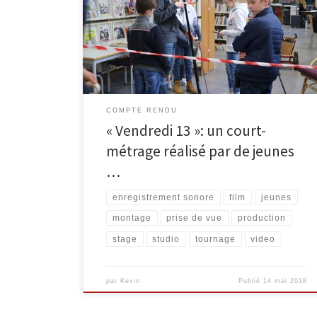
stage « Fais ton cinéma de A à Z » consacré à la
découverte de la réalisation vidéo. Sept jeunes âgés
de 11 à 13 ans y ont réalisé la fiction Vendredi 13, le
titre faisant référence au dernier jour de stage. […]
COMPTE RENDU
« Vendredi 13 »: un court-
métrage réalisé par de jeunes
…
enregistrement sonore
film
jeunes
montage
prise de vue
production
stage
studio
tournage
video
par
Kevin
Publié
14 mai 2018