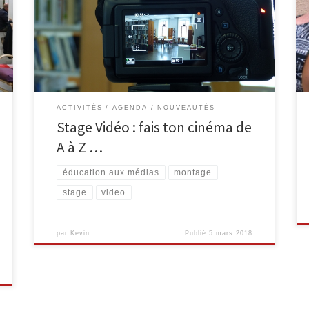
métrage en équipe avec du matériel quasi
professionnel. De la création du scénario à la diffusion,
découvre les différentes phases de la réalisation
vidéo (prise de vue, montage…) et laisse libre cours
[…]
ACTIVITÉS
AGENDA
NOUVEAUTÉS
Stage Vidéo : fais ton cinéma de
A à Z …
éducation aux médias
montage
stage
video
par
Kevin
Publié
5 mars 2018