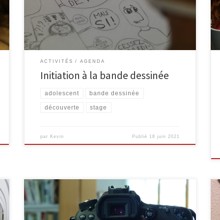
bases de la réalisation d’une BD avec l’auteur Robert
Paquet : scénario, découpage, dessin, encrage et
mise en couleur sur ordinateur. […]
ACTIVITÉS
AGENDA
Initiation à la bande dessinée
adolescent
bande dessinée
découverte
stage
par
Kevin
Publié
18 juin 2021
Rendez-vous à l’EPN de Malmedy, du 09 au 13 avril,
pour participer à un stage vidéo. Réalise un court-