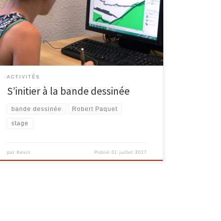
7 au 11 août 2017 (de 9 à 12h). Vous pourrez
apprendre les bases de la réalisation d’une BD avec
l’auteur Robert Paquet: scénario, découpage, dessin,
encrage et coloriage sur ordinateur. Robert Paquet
[…]
ACTIVITÉS
S’initier à la bande dessinée
bande dessinée
Robert Paquet
stage
par
Kevin
Publié
31 juillet 2017