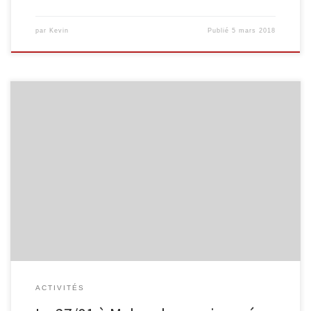
par
Kevin
Publié
5 mars 2018
Le Réseau de lecture publique Malmedy-Waimes et l’Espace
public Numérique M@lmedia organisent le 27 janvier 2010 une
journée consacrée à la « bibliothèque de demain». A cette
occasion, de nombreuses activités liées de près ou de loin aux
nouvelles technologies vous seront proposées: ateliers, enquêtes,
initiations, informations, échanges, projets, partenaires… […]
ACTIVITÉS