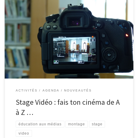
Rendez-vous à l’EPN de Malmedy, du 09 au 13 avril, pour
participer à un stage vidéo. Réalise un court-métrage en équipe
avec du matériel quasi professionnel. De la création du scénario à
la diffusion, découvre les différentes phases de la réalisation
vidéo (prise de vue, montage…) et laisse libre cours […]
ACTIVITÉS
AGENDA
NOUVEAUTÉS
Stage Vidéo : fais ton cinéma de A
à Z …
éducation aux médias
montage
stage
video