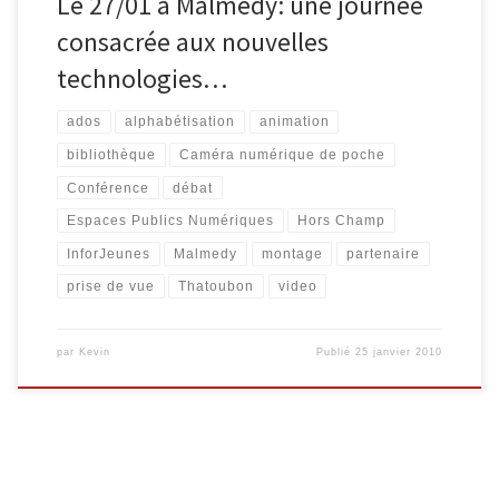
Le 27/01 à Malmedy: une journée
consacrée aux nouvelles
technologies…
ados
alphabétisation
animation
bibliothèque
Caméra numérique de poche
Conférence
débat
Espaces Publics Numériques
Hors Champ
InforJeunes
Malmedy
montage
partenaire
prise de vue
Thatoubon
video
par
Kevin
Publié
25 janvier 2010