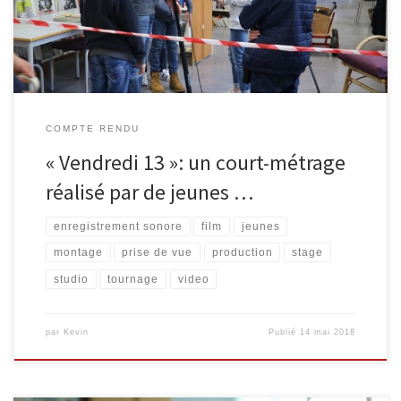
[…]
COMPTE RENDU
« Vendredi 13 »: un court-métrage
réalisé par de jeunes …
enregistrement sonore
film
jeunes
montage
prise de vue
production
stage
studio
tournage
video
par
Kevin
Publié
14 mai 2018