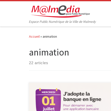
Passer au contenu
Espace Public Numérique de la Ville de Malmedy
Accueil
»
animation
animation
22 articles
Le mercredi 1er juillet, de 10h à 13h, l’Espace Public
Numérique propose un atelier formatif dédié à la
banque en ligne, animé par Febelfin, dans le cadre du
cycle Consommaverti. La banque numérique, c’est les