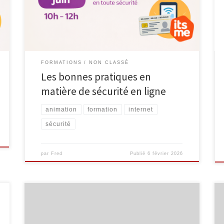
en ligne, dans le cadre du cycle Consommaverti. À
l’heure où les démarches numériques et les services
en ligne font partie du quotidien, cet atelier a […]
FORMATIONS
NON CLASSÉ
Les bonnes pratiques en
matière de sécurité en ligne
animation
formation
internet
sécurité
par
Fred
Publié
6 février 2026
Je reprends la plume, ou plutôt le clavier, après six
mois sans article sur ce blog. Il est en effet temps de