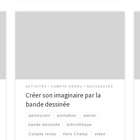
Une septantaine d’élèves issus de l’école du Centre
de Malmedy et de l’école communale de Xhoffraix ont
participé durant les mois de décembre 2010 et de
janvier 2011 à des ateliers de musique assistée par
ordinateur. Cinq séances ont été programmées et ont
abouti à la mise en son(s) de […]
ACTIVITÉS
COMPTE RENDU
NOUVEAUTÉS
Créer son imaginaire par la
bande dessinée
adolescent
animation
atelier
bande dessinée
bibliothèque
Compte rendu
Hors Champ
video