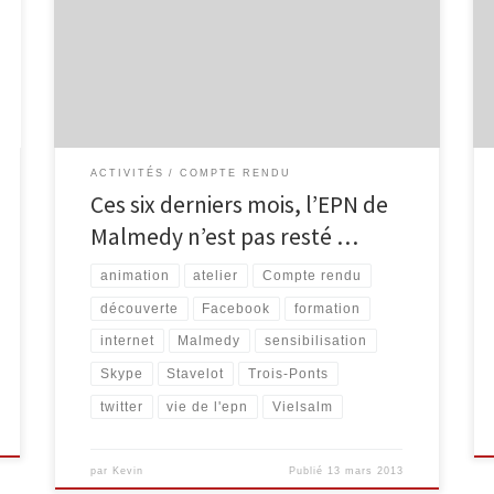
vous faire part des nombreuses activités et animations
qui ont eu lieu : – plusieurs séances d’initiation à
Internet (Découverte d’internet) ; – d’autres groupes
poussant un peu […]
ACTIVITÉS
COMPTE RENDU
Ces six derniers mois, l’EPN de
Malmedy n’est pas resté …
animation
atelier
Compte rendu
découverte
Facebook
formation
internet
Malmedy
sensibilisation
Skype
Stavelot
Trois-Ponts
twitter
vie de l'epn
Vielsalm
par
Kevin
Publié
13 mars 2013