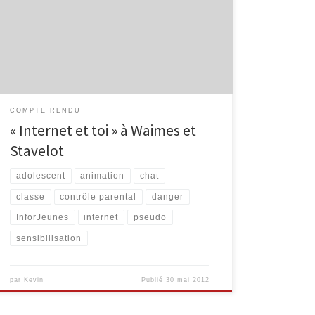
et toi » aux élèves de 2ème secondaires de deux
écoles de notre région : l’Athénée Royal de Waimes et
le Collège Saint-Remacle de Stavelot. Voici les
résultats obtenus : Résultats Questionnaire Internet et
vous – […]
COMPTE RENDU
« Internet et toi » à Waimes et
Stavelot
adolescent
animation
chat
classe
contrôle parental
danger
InforJeunes
internet
pseudo
sensibilisation
par
Kevin
Publié
30 mai 2012