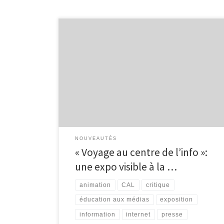
Durant le mois de septembre et d’octobre,
l’exposition intitulée « Voyage au centre de l’info » est
visible à la bibliothèque de Malmedy, dans le local
situé juste à côté de l’Espace Public Numérique.
Conçue par le Centre d’Action Laïque de la Province
de Liège, cette exposition vise à conscientiser […]
NOUVEAUTÉS
« Voyage au centre de l’info »:
une expo visible à la …
animation
CAL
critique
éducation aux médias
exposition
information
internet
presse