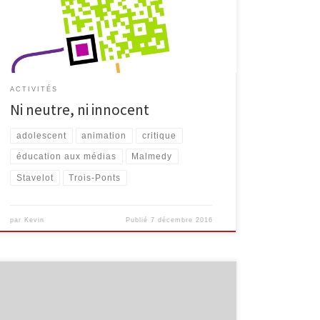
d’une tablette avec laquelle ils surfent sur un réseau
social (Facebook). Les jeunes s’expriment et
interagissent sur un […]
ACTIVITÉS
Ni neutre, ni innocent
adolescent
animation
critique
éducation aux médias
Malmedy
Stavelot
Trois-Ponts
par
Kevin
Publié
7 décembre 2016
Lors de ces 4 derniers mois, nous avons proposé, en
collaboration avec InforJeunes, l’animation « Internet