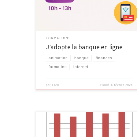
opérations bancaires que vous effectuez via votre
ordinateur, votre tablette ou votre smartphone. Mais
comment […]
FORMATIONS
J’adopte la banque en ligne
animation
banque
finances
formation
internet
par
Fred
Publié
6 février 2026
L’animation « Internet et toi » est proposée depuis
2009 dans les écoles de la région malmédienne par