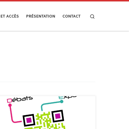
Search
 ET ACCÈS
PRÉSENTATION
CONTACT
L’animation « Ni neutre, ni innocent » vise à
développer l’esprit critique des jeunes face aux
médias. D’abord, les adolescents sont soumis à un test.
Répartis dans différents groupes, ils disposent chacun