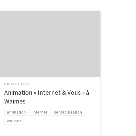
Lundi 21 février, Inforjeunes Malmedy et l’EPN se sont
déplacés à l’Athénée de Waimes afin de réaliser
l’animation « Internet & Vous » Les 62 élèves (4 classes
de 2ème secondaires) de Madame Carlier ont
participé à cette sensibilisation aux dangers d’internet.
Cette animation s’est déroulée en 2 parties : 1)
Questionnaire […]
NOUVEAUTÉS
Animation « Internet & Vous » à
Waimes
animation
internet
sensibilisation
waimes