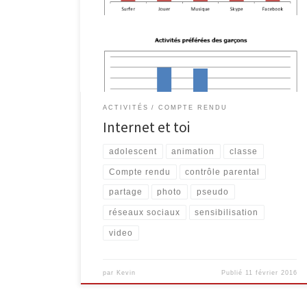
InforJeunes Malmedy et l’EPN M@lmédia. Elle a déjà
touché près de 2400 jeunes. L’animation invite les
élèves des classes de 2ème secondaires à réfléchir à
l’utilisation qu’ils font d’Internet et d’autres outils […]
ACTIVITÉS
COMPTE RENDU
Internet et toi
adolescent
animation
classe
Compte rendu
contrôle parental
partage
photo
pseudo
réseaux sociaux
sensibilisation
video
par
Kevin
Publié
11 février 2016