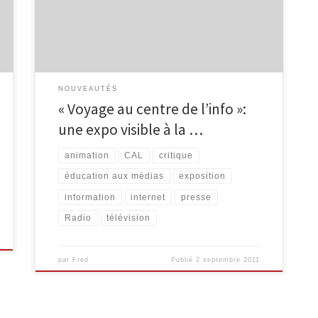
situé juste à côté de l’Espace Public Numérique.
Conçue par le Centre d’Action Laïque de la Province
de Liège, cette exposition vise à conscientiser […]
NOUVEAUTÉS
« Voyage au centre de l’info »:
une expo visible à la …
animation
CAL
critique
éducation aux médias
exposition
information
internet
presse
Radio
télévision
par
Fred
Publié
2 septembre 2011