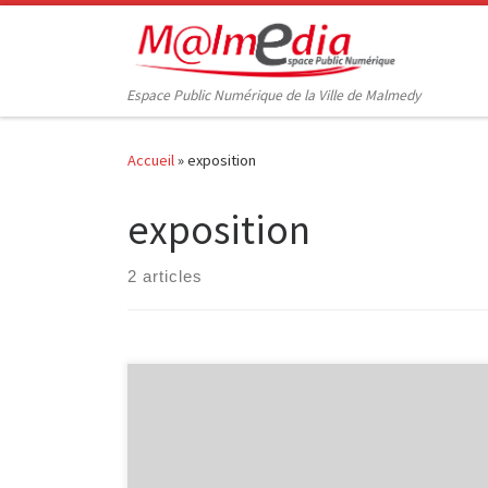
Passer au contenu
Espace Public Numérique de la Ville de Malmedy
Accueil
»
exposition
exposition
2 articles
C’est en ces termes que Verviers, ville des mots 2011
propose un atelier de photographie. Albert Fleury
animera cet atelier les jeudi 3 et vendredi 4 novembre