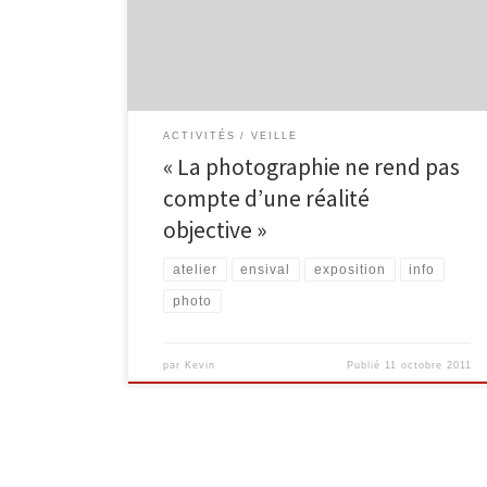
2011, de 15 heures 30 à 17 heures 30 ou de 18 à 20
heures à l’Hôtel de Ville d’Ensival. Deux groupes de
[…]
ACTIVITÉS
VEILLE
« La photographie ne rend pas
compte d’une réalité
objective »
atelier
ensival
exposition
info
photo
par
Kevin
Publié
11 octobre 2011