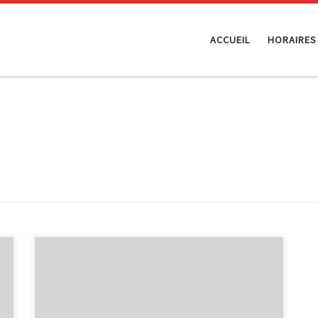
ACCUEIL
HORAIRES
Durant le mois de septembre et d’octobre,
l’exposition intitulée « Voyage au centre de l’info » est
visible à la bibliothèque de Malmedy, dans le local