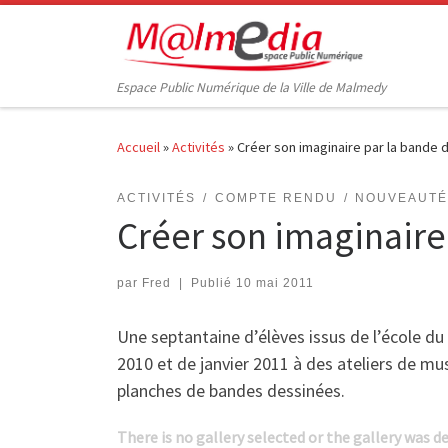
Passer au contenu
Espace Public Numérique de la Ville de Malmedy
Accueil
»
Activités
»
Créer son imaginaire par la bande 
ACTIVITÉS
COMPTE RENDU
NOUVEAUT
Créer son imaginaire
par
Fred
|
Publié
10 mai 2011
Une septantaine d’élèves issus de l’école d
2010 et de janvier 2011 à des ateliers de m
planches de bandes dessinées.
There is no gallery selected or the gallery was d