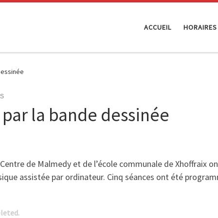
ACCUEIL
HORAIRES
dessinée
ÉS
 par la bande dessinée
u Centre de Malmedy et de l’école communale de Xhoffraix o
usique assistée par ordinateur. Cinq séances ont été program
eleted.