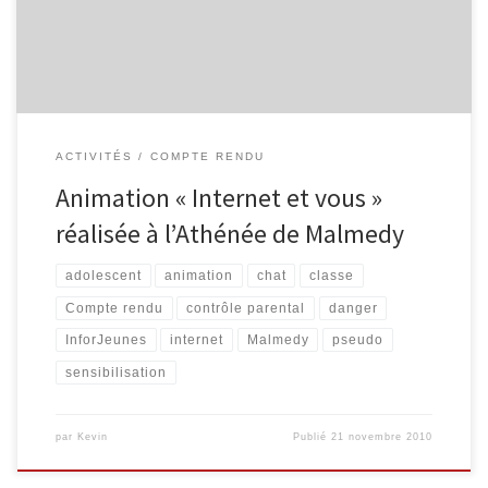
basée sur l’utilisation qu’ont les élèves d’Internet ou de leur gsm,
du […]
ACTIVITÉS
COMPTE RENDU
Animation « Internet et vous »
réalisée à l’Athénée de Malmedy
adolescent
animation
chat
classe
Compte rendu
contrôle parental
danger
InforJeunes
internet
Malmedy
pseudo
sensibilisation
par
Kevin
Publié
21 novembre 2010