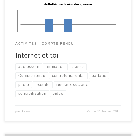
réfléchir à l’utilisation qu’ils font d’Internet et d’autres outils […]
ACTIVITÉS
COMPTE RENDU
Internet et toi
adolescent
animation
classe
Compte rendu
contrôle parental
partage
photo
pseudo
réseaux sociaux
sensibilisation
video
par
Kevin
Publié
11 février 2016