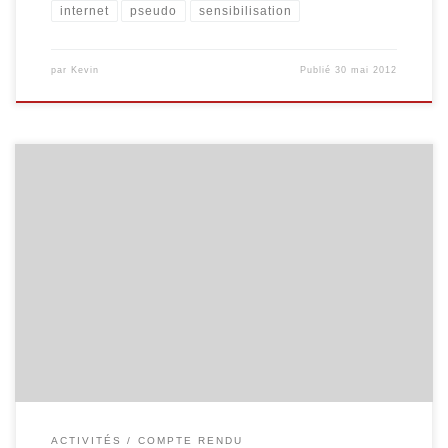
internet
pseudo
sensibilisation
par
Kevin
Publié
30 mai 2012
L’animation “Internet et vous” réalisée à l’Athénée de Malmedy a
été reproduite ce jour à Stavelot, qui est le seconde implantation
de l’Athénée Royal Ardenne Haute Fagne. En plus de Maggy
(InforJeunes Malmedy), nous avons pu compter sur la présence
d’André-Marie Syndic, travaillant au service de prévention de la
Zone […]
ACTIVITÉS
COMPTE RENDU