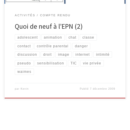
ACTIVITÉS
COMPTE RENDU
Quoi de neuf à l’EPN (2)
adolescent
animation
chat
classe
contact
contrôle parental
danger
discussion
droit
image
internet
intimité
pseudo
sensibilisation
TIC
vie privée
waimes
par
Kevin
Publié
7 décembre 2009