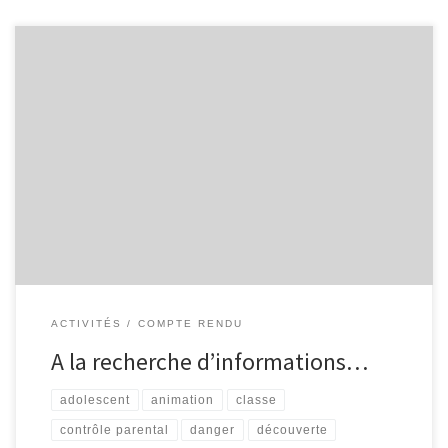
… garder son esprit critique. Madame Martin, enseignante à
l’Institut Saint-Joseph de Trois-Ponts, m’a contacté dans le but de
sensibiliser une classe de 4ème T.Q. à la recherche d’informations.
Ses élèves doivent réaliser un exposé, sur un thème au choix,
lequel doit être conçu avec des informations provenant, en partie,
[…]
ACTIVITÉS
COMPTE RENDU
A la recherche d’informations…
adolescent
animation
classe
contrôle parental
danger
découverte