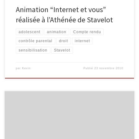
Animation “Internet et vous”
réalisée à l’Athénée de Stavelot
adolescent
animation
Compte rendu
contrôle parental
droit
internet
sensibilisation
Stavelot
par
Kevin
Publié
23 novembre 2010
Ce jeudi, Maggy d’InforJeunes Malmedy et moi-même sommes
allés dans les classes de deuxième secondaire de l’Athénée de
Malmedy pour le second volet de notre animation « Internet et
vous ». Le premier volet de notre animation est une enquête