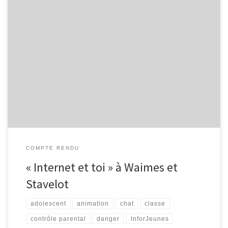
Lors de ces 4 derniers mois, nous avons proposé, en collaboration
avec InforJeunes, l’animation « Internet et toi » aux élèves de
2ème secondaires de deux écoles de notre région : l’Athénée
Royal de Waimes et le Collège Saint-Remacle de Stavelot. Voici
les résultats obtenus : Résultats Questionnaire Internet et vous –
[…]
COMPTE RENDU
« Internet et toi » à Waimes et
Stavelot
adolescent
animation
chat
classe
contrôle parental
danger
InforJeunes