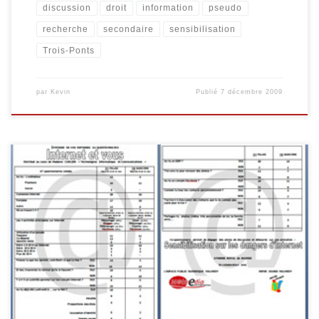
discussion
droit
information
pseudo
recherche
secondaire
sensibilisation
Trois-Ponts
par
Kevin
Publié
7 décembre 2009
Animation : Internet et vous Cette animation a été réalisée en
collaboration avec Maggy Jérôme (InforJeunes Malmedy), M.
Solheid et Madame Carlier, professeurs à l’Athénée Royal de
Waimes. Celle-ci a eu lieu le lundi 23 novembre dans les locaux de
l’Athénée Royal de Waimes et visait à sensibiliser les jeunes […]