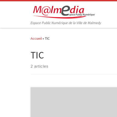
Passer au contenu
Espace Public Numérique de la Ville de Malmedy
Accueil
»
TIC
TIC
2 articles
Si vous aussi vous êtes ravi de voir grimper le nombre
de vos contacts et croisez les doigts chaque matin au
moment d’ouvrir votre boîte mail, espérant y trouver