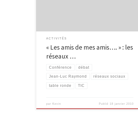
la tant convoitée « demande d’ajout à une liste d’amis
»… ou pas. Si vous aussi vous commencez votre
journée en […]
ACTIVITÉS
« Les amis de mes amis…. » : les
réseaux …
Conférence
débat
Jean-Luc Raymond
réseaux sociaux
table ronde
TIC
par
Kevin
Publié
18 janvier 2010