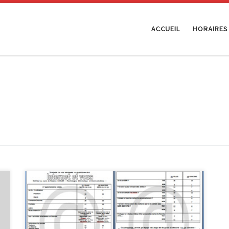
ACCUEIL
HORAIRES
Animation : Internet et vous Cette animation a été
réalisée en collaboration avec Maggy Jérôme
(InforJeunes Malmedy), M. Solheid et Madame Carlier,
professeurs à l’Athénée Royal de Waimes. Celle-ci a