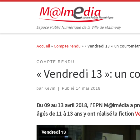
Passer au contenu
Espace Public Numérique de la Ville de Malmedy
Accueil
»
Compte rendu
»
« Vendredi 13 »: un court-mét
COMPTE RENDU
« Vendredi 13 »: un 
par
Kevin
|
Publié
14 mai 2018
Du 09 au 13 avril 2018, l’EPN M@lmédia a p
âgés de 11 à 13 ans y ont réalisé la fiction
Ve