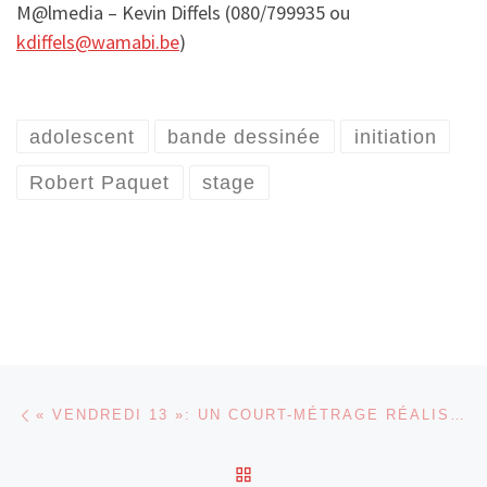
M@lmedia – Kevin Diffels (080/799935 ou
kdiffels@wamabi.be
)
adolescent
bande dessinée
initiation
Robert Paquet
stage
Parcourir les articles
Article précédent
« VENDREDI 13 »: UN COURT-MÉTRAGE RÉALISÉ PAR DE JEUNES MALMÉDIENS
RETOUR À LA LISTE DES