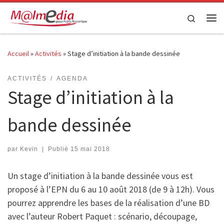
Passer au contenu
Search
Me
Accueil
»
Activités
»
Stage d’initiation à la bande dessinée
ACTIVITÉS
AGENDA
Stage d’initiation à la
bande dessinée
par
Kevin
|
Publié
15 mai 2018
Un stage d’initiation à la bande dessinée vous est
proposé à l’EPN du 6 au 10 août 2018 (de 9 à 12h). Vous
pourrez apprendre les bases de la réalisation d’une BD
avec l’auteur Robert Paquet : scénario, découpage,