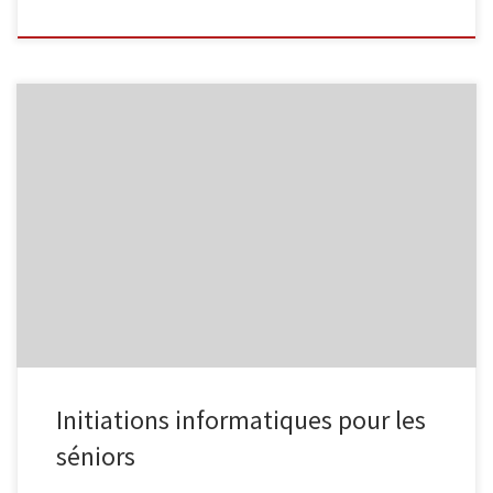
L’Espace Public Numérique, situé au sein de la bibliothèque de
Malmedy propose des ateliers informatiques à destination des
séniors. Smartphone et tablette Androïd Découvrez
l’environnement des tablettes et des smartphones Androïd,
comment ajouter des applications et la personnaliser. 2 séances
organisées les vendredis 3/2 et 10/2, de 9h30 à 11h30 […]
Initiations informatiques pour les
séniors