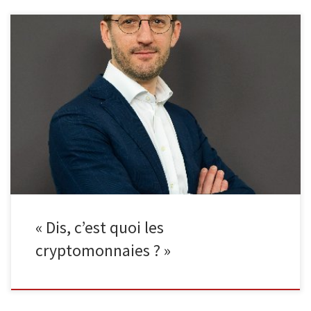
Rendez-vous le lundi 3 octobre à 18h30 au Malmundarium pour
assister à la conférence-débat du journaliste Gilles Quoistiaux
(L’Echo, Trends-Tendances, RTBF…) autour de son dernier ouvrage
sur les cryptomonnaies. Accessible à tous, la présentation se veut
courte et concise pour laisser la place aux questions du public ainsi
qu’aux dédicaces. […]
« Dis, c’est quoi les
cryptomonnaies ? »