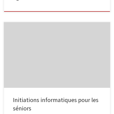
L’Espace Public Numérique, situé au sein de la bibliothèque de
Malmedy propose des ateliers informatiques à destination des
séniors. Découverte d’Internet Découvrez Internet et ses bases :
recherche d’information, envoi de courrier électronique … 4
séances organisées les mardis 14/11, 21/11 28/11 et 5/12, de
9h30 à 11h30 Internet intermédiaire […]
Initiations informatiques pour les
séniors