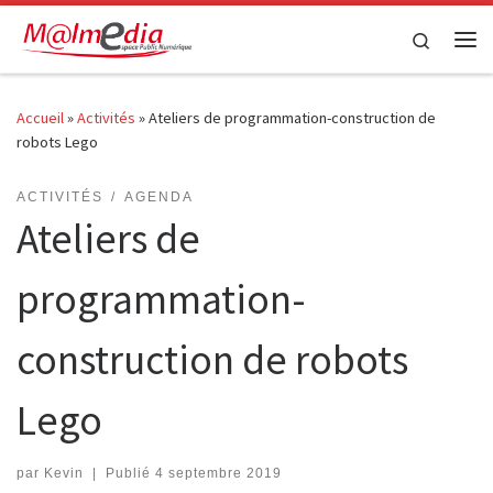
Passer au contenu
Search
Me
Accueil
»
Activités
»
Ateliers de programmation-construction de
robots Lego
ACTIVITÉS
AGENDA
Ateliers de
programmation-
construction de robots
Lego
par
Kevin
|
Publié
4 septembre 2019