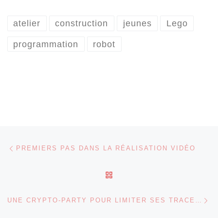
atelier
construction
jeunes
Lego
programmation
robot
Parcourir les articles
Article précédent
PREMIERS PAS DANS LA RÉALISATION VIDÉO
RETOUR À LA LISTE DES
Ar
UNE CRYPTO-PARTY POUR LIMITER SES TRACES SUR INTERNET