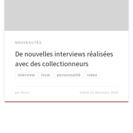
collectionne tout ce qui touche, de près ou de loin, à Malmedy.
Entretien avec Eddy […]
NOUVEAUTÉS
De nouvelles interviews réalisées
avec des collectionneurs
Interview
local
personnalité
video
par
Kevin
Publié
13 décembre 2010