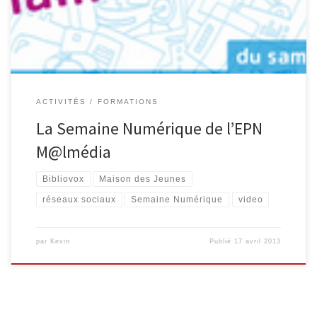
année, l’EPN M@lmédia s’inscrit à cette semaine pour proposer
différents moments. Deux ateliers sont […]
ACTIVITÉS
FORMATIONS
La Semaine Numérique de l’EPN
M@lmédia
Bibliovox
Maison des Jeunes
réseaux sociaux
Semaine Numérique
video
par
Kevin
Publié
17 avril 2013