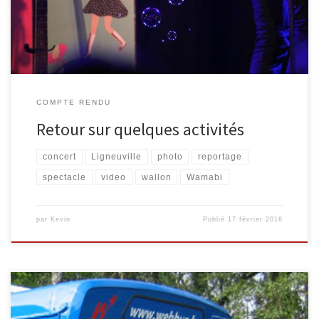
lecture en wallon Au mois de septembre, le marathon de lecture
[…]
COMPTE RENDU
Retour sur quelques activités
concert
Ligneuville
photo
reportage
spectacle
video
wallon
Wamabi
par
Kevin
Publié
17 février 2016