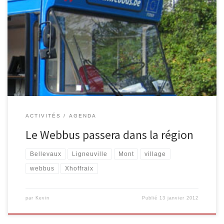
La Ville de Malmedy propose un outil afin de donner l’accès aux
technologies et à Internet via son Espace Public Numérique. Pour
ceux dont la mobilité ne permet pas toujours de se rendre Place
du Châtelet, nous vous proposons, en partenariat avec le Webbus,
un accès au sein des villages. […]
ACTIVITÉS
AGENDA
Le Webbus passera dans la région
Bellevaux
Ligneuville
Mont
village
webbus
Xhoffraix
par
Kevin
Publié
13 janvier 2012