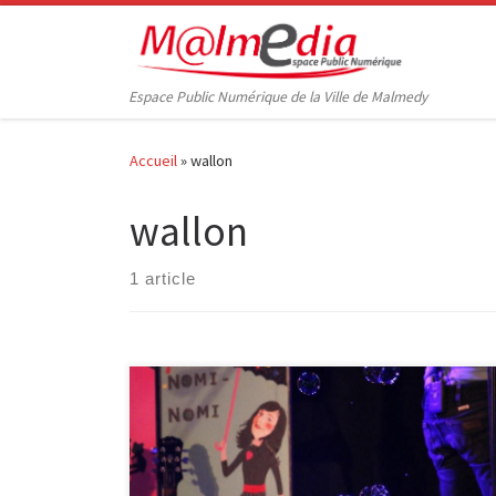
Passer au contenu
Espace Public Numérique de la Ville de Malmedy
Accueil
»
wallon
wallon
1 article
L’EPN a participé, ces derniers mois, à de nombreuses
activités, soit en les organisant, soit en proposant un
soutien technique et matériel. Quelques-unes ont fait
l’objet d’articles sur le site Wamabi des bibliothèques