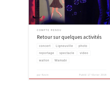
de Waimes et Malmedy. Marathon de lecture en
wallon Au mois de septembre, le marathon de lecture
[…]
COMPTE RENDU
Retour sur quelques activités
concert
Ligneuville
photo
reportage
spectacle
video
wallon
Wamabi
par
Kevin
Publié
17 février 2016