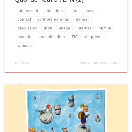
adolescent
animation
chat
classe
contact
contrôle parental
danger
discussion
droit
image
internet
intimité
pseudo
sensibilisation
TIC
vie privée
waimes
par
Kevin
Publié
7 décembre 2009
Le 29 octobre a eu lieu, à l’Espace Duesberg de Verviers, la
journée d’échange « Ecran @ Plat ». Organisée par le CPVS (Centre
Verviétois de Promotion de la Santé et par le RéZéa (Réseau
d’échanges en matière d’assuétudes), offrait plusieurs « Regards
croisés sur les cyberconsommations, de l’enfant au jeune adulte ».