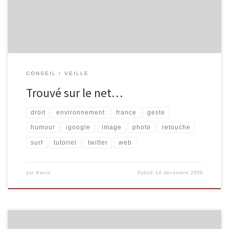
virtuelles, d’arts, […]
CONSEIL
VEILLE
Trouvé sur le net…
droit
environnement
france
geste
humour
igoogle
image
photo
retouche
surf
tutoriel
twitter
web
par
Kevin
Publié
14 décembre 2009