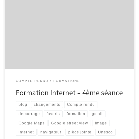
Voici le compte-rendu, très succinct, de la formation de ce matin.
Nous commençons par un peu de surf : – Présentation des
changements sur le blog de l’EPN (thèmes, nouveaux articles, …) –
Un nouvel article parle des fonds d’écran du National Geographics
– Un autre article présente les sites […]
COMPTE RENDU
FORMATIONS
Formation Internet – 4ème séance
blog
changements
Compte rendu
démarrage
favoris
formation
gmail
Google Maps
Google street view
image
internet
navigateur
pièce jointe
Unesco