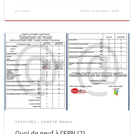
par
Kevin
Publié
14 décembre 2009
Animation : Internet et vous Cette animation a été réalisée en
collaboration avec Maggy Jérôme (InforJeunes Malmedy), M.
Solheid et Madame Carlier, professeurs à l’Athénée Royal de
Waimes. Celle-ci a eu lieu le lundi 23 novembre dans les locaux de
l’Athénée Royal de Waimes et visait à sensibiliser les jeunes […]
ACTIVITÉS
COMPTE RENDU
Quoi de neuf à l’EPN (2)