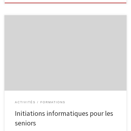
Les prochaines initiations informatiques pour les seniors sont
programmées. Voici les dates : Internet pour les séniors Découvrez
Internet et ses bases : recherche d’information, envoi de courrier
électronique … 5 séances organisées les mercredis 15/11, 22/11,
29/11, 06/12 et 13/12, de 9h00 à 11h30. Comprendre les tablettes
Androïd Découvrez […]
ACTIVITÉS
FORMATIONS
Initiations informatiques pour les
seniors