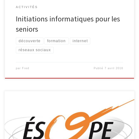
ACTIVITÉS
Initiations informatiques pour les
seniors
découverte
formation
internet
réseaux sociaux
par
Fred
Publié
7 avril 2016
Vous voulez être accompagné et aidé dans vos démarches? Vous
souhaitez améliorer votre méthode de recherche? OBJECTIFS:
Acquérir une méthode de recherche organisée; acquérir ou
renforcer les compétences liées à l’utilisation des outils de