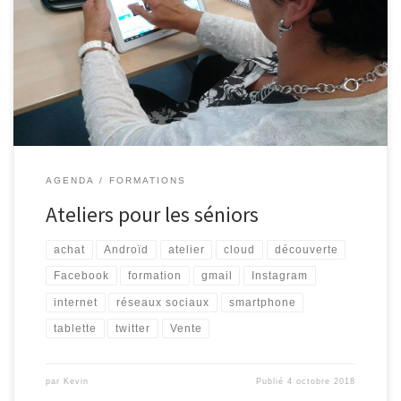
semaines à venir. Internet pour les séniors Découvrez Internet et
ses bases : recherche d’information, envoi de courrier
électronique … 4 séances organisées les vendredis 05/10, 12/10,
19/10 et 26/10, de 9h30 à 11h30. Facebook, Instagram, etc.
(Complet) Les réseaux sociaux […]
AGENDA
FORMATIONS
Ateliers pour les séniors
achat
Androïd
atelier
cloud
découverte
Facebook
formation
gmail
Instagram
internet
réseaux sociaux
smartphone
tablette
twitter
Vente
par
Kevin
Publié
4 octobre 2018