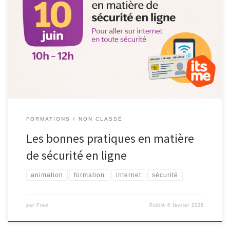
Le mercredi 10 juin 2026, de 10h à 12h, l’Espace Public
Numérique organise un atelier formatif consacré aux bonnes
pratiques en matière de sécurité en ligne, dans le cadre du cycle
Consommaverti. À l’heure où les démarches numériques et les
services en ligne font partie du quotidien, cet atelier a […]
FORMATIONS
NON CLASSÉ
Les bonnes pratiques en matière
de sécurité en ligne
animation
formation
internet
sécurité
par
Fred
Publié
6 février 2026