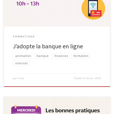
votre ordinateur, votre tablette ou votre smartphone. Mais
comment […]
FORMATIONS
J’adopte la banque en ligne
animation
banque
finances
formation
internet
par
Fred
Publié
6 février 2026