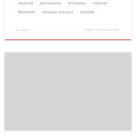
Androïd
découverte
formation
internet
Malmedy
réseaux sociaux
tablette
par
Kevin
Publié
16 octobre 2017
Découvrez les initiations informatiques que nous organisons à la
bibliothèque de Malmedy au printemps 2016. Internet pour les
séniors Découvrir Internet et ses bases : recherche d’information,
envoi de courrier électronique … 5 séances organisées les mardis
19/4, 26/4, 3/5, 10/5 et 17/5, de 9h00 à 11h30. Comprendre les
tablettes […]