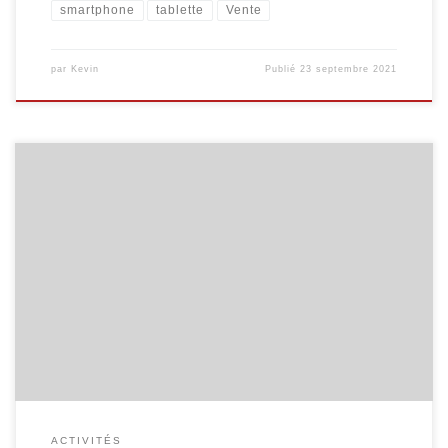
smartphone
tablette
Vente
par
Kevin
Publié
23 septembre 2021
Voici le calendrier des activités, du premier semestre 2019,
destinées aux seniors. Internet pour les seniors Découvrez Internet
et ses bases : recherche d’information, envoi de courrier
électronique … Groupe A : 5 séances organisées les mardis 12/03,
19/03, 26/03, 02/04 et 09/04, de 9h30 à 11h30. Groupe B : 5
séances […]
ACTIVITÉS