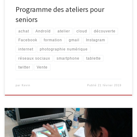
Programme des ateliers pour
seniors
achat
Androïd
atelier
cloud
découverte
Facebook
formation
gmail
Instagram
internet
photographie numérique
réseaux sociaux
smartphone
tablette
twitter
Vente
par
Kevin
Publié
21 février 2019
Plusieurs initiations destinées aux séniors auront lieu lors des