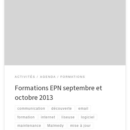
Internet pour les séniors Découvrir Internet et ses bases :
recherche d’information, envoi de courrier électronique … 5
séances organisées les jeudis 12/09, 19/09, 26/09, 03/10 et 10/10,
de 9h00 à 11h30. Comprendre les tablettes et les liseuses
Découvrir l’environnement des tablettes tactiles. Quels sont les
différents modèles ? Pour […]
ACTIVITÉS
AGENDA
FORMATIONS
Formations EPN septembre et
octobre 2013
communication
découverte
email
formation
internet
liseuse
logiciel
maintenance
Malmedy
mise à jour