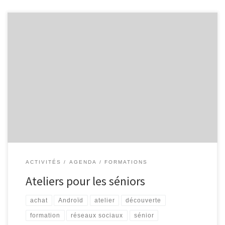
L’Espace Public Numérique, situé au sein de la bibliothèque de
Malmedy propose aux séniors les ateliers suivants : Découverte
d’Internet Découvrez Internet et ses bases : recherche
d’information, envoi de courrier électronique … 4 séances
organisées les mardis 05/10, 12/10, 19/10 et 26/10, de 9h30 à
11h30. Smartphone et tablette […]
ACTIVITÉS
AGENDA
FORMATIONS
Ateliers pour les séniors
achat
Androïd
atelier
découverte
formation
réseaux sociaux
sénior