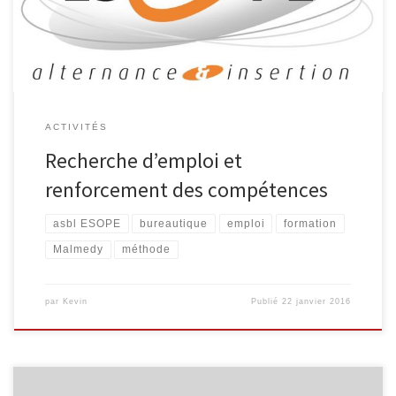
recherche emploi; améliorer l’image de soi. POUR QUI?
Chômeuses et chômeurs complets indemnisés ou en stage […]
ACTIVITÉS
Recherche d’emploi et
renforcement des compétences
asbl ESOPE
bureautique
emploi
formation
Malmedy
méthode
par
Kevin
Publié
22 janvier 2016