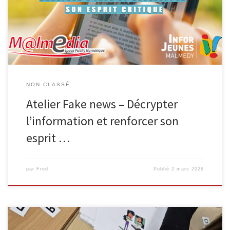
désinformation. Encadrée par deux animateurs (Espace Public
Numérique et Infor Jeunes), l’activité se déroule en trois séances
de 50 minutes et accueille […]
NON CLASSÉ
Atelier Fake news – Décrypter
l’information et renforcer son
esprit …
par
Fred
Publié
2 mars 2026