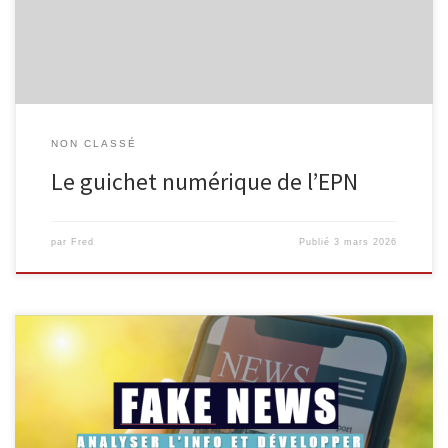
besoins, l’Espace Public Numérique propose un service de guichet
numérique, accessible aux […]
NON CLASSÉ
Le guichet numérique de l’EPN
par
Fred
Publié
3 mars 2026
L’EPN de Malmedy, en collaboration avec Infor Jeunes, propose
une animation gratuite destinée aux élèves à partir de la 4e
secondaire pour mieux comprendre les mécanismes de la