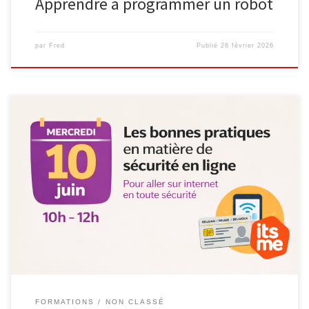
Apprendre à programmer un robot
par
Fred
Publié
26 février 2026
Le mercredi 10 juin 2026, de 10h à 12h, l’Espace Public
Numérique organise un atelier formatif consacré aux bonnes
pratiques en matière de sécurité en ligne, dans le cadre du cycle
Consommaverti. À l’heure où les démarches numériques et les
services en ligne font partie du quotidien, cet atelier a […]
FORMATIONS
NON CLASSÉ