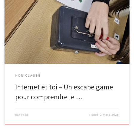
L’EPN de Malmedy, en collaboration avec Infor Jeunes, propose
une animation ludique et immersive destinée aux élèves de 6e
primaire : l’escape game « Internet & toi« . Le scénario ? L’équilibre
du Web est menacé. Les quatre cyber-héros — Futé, Vigilant,
Secret et Sympa — ont disparu. Les élèves disposent de […]
NON CLASSÉ
Internet et toi – Un escape game
pour comprendre le …
par
Fred
Publié
2 mars 2026