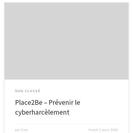
L’EPN de Malmedy, en collaboration avec Infor Jeunes, propose
une animation gratuite destinée aux élèves à partir de la 1re
secondaire pour sensibiliser aux risques liés aux réseaux sociaux,
avec une attention particulière portée au cyberharcèlement.
Encadrée par deux animateurs (un animateur de l’Espace Public
Numérique et un animateur Infor […]
NON CLASSÉ
Place2Be – Prévenir le
cyberharcèlement
par
Fred
Publié
2 mars 2026