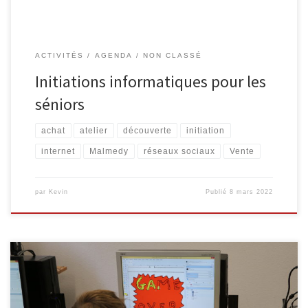
ACTIVITÉS
AGENDA
NON CLASSÉ
Initiations informatiques pour les
séniors
achat
atelier
découverte
initiation
internet
Malmedy
réseaux sociaux
Vente
par
Kevin
Publié
8 mars 2022
Un stage d’initiation à la bande dessinée vous est proposé à la