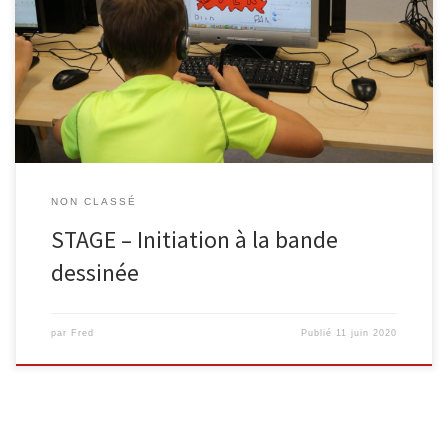
bibliothèque de Malmedy du 10 au 14 août 2020 (de 9 à 12h).
Vous pourrez apprendre les bases de la réalisation d’une BD avec
l’auteur Robert Paquet : scénario, découpage, dessin, encrage et
coloriage sur ordinateur. Robert Paquet […]
NON CLASSÉ
STAGE – Initiation à la bande
dessinée
par
Fred
Publié
11 juin 2020