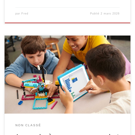
par
Fred
Publié
2 mars 2026
Destinés aux enfants de 7 à 12 ans, les ateliers d’initiation à la
robotique LEGO invitent les débutants à découvrir, pas à pas, les
bases de la programmation. En construisant et en animant leur
propre robot, ils apprennent en expérimentant… et en s’amusant
! Rendez-vous le mercredi 18 mars, de […]
NON CLASSÉ