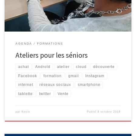
19/10 et 26/10, de 9h30 à 11h30. Facebook, Instagram, etc.
(Complet) Les réseaux sociaux […]
AGENDA
FORMATIONS
Ateliers pour les séniors
achat
Androïd
atelier
cloud
découverte
Facebook
formation
gmail
Instagram
internet
réseaux sociaux
smartphone
tablette
twitter
Vente
par
Kevin
Publié
4 octobre 2018