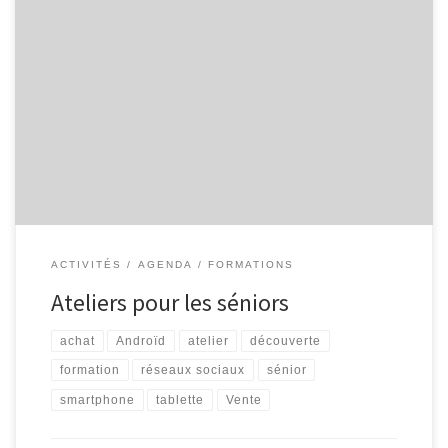
L’Espace Public Numérique, situé au sein de la bibliothèque de
Malmedy propose aux séniors les ateliers suivants : Découverte
d’Internet Découvrez Internet et ses bases : recherche
d’information, envoi de courrier électronique … 4 séances
organisées les mardis 05/10, 12/10, 19/10 et 26/10, de 9h30 à
11h30. Smartphone et tablette […]
ACTIVITÉS
AGENDA
FORMATIONS
Ateliers pour les séniors
achat
Androïd
atelier
découverte
formation
réseaux sociaux
sénior
smartphone
tablette
Vente