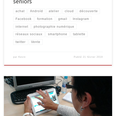
seniors
achat
Androïd
atelier
cloud
découverte
Facebook
formation
gmail
Instagram
internet
photographie numérique
réseaux sociaux
smartphone
tablette
twitter
Vente
par
Kevin
Publié
21 février 2019
Plusieurs initiations destinées aux séniors auront lieu lors des
semaines à venir. Internet pour les séniors Découvrez Internet et
ses bases : recherche d’information, envoi de courrier
électronique … 4 séances organisées les vendredis 05/10, 12/10,