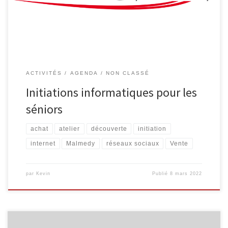
organisées les vendredis 22/04, 29/04, 06/05 et 13/05, de 9h30 à
11h30 Smartphone et tablette […]
ACTIVITÉS
AGENDA
NON CLASSÉ
Initiations informatiques pour les
séniors
achat
atelier
découverte
initiation
internet
Malmedy
réseaux sociaux
Vente
par
Kevin
Publié
8 mars 2022