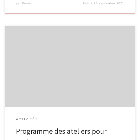
par
Kevin
Publié
23 septembre 2021
Voici le calendrier des activités, du premier semestre 2019,
destinées aux seniors. Internet pour les seniors Découvrez Internet
et ses bases : recherche d’information, envoi de courrier
électronique … Groupe A : 5 séances organisées les mardis 12/03,
19/03, 26/03, 02/04 et 09/04, de 9h30 à 11h30. Groupe B : 5
séances […]
ACTIVITÉS
Programme des ateliers pour