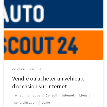
Récemment, j’ai eu l’occasion de tester différents sites permettant
de placer des annonces gratuites sur Internet, afin de vendre un
véhicule. Les annonces placées sur ce site sont tout d’abord
répertoriées par province. Une fois le choix de la province
effectué, nous arrivons sur la page d’accueil reprenant les 30 […]
CONSEIL
VEILLE
Vendre ou acheter un véhicule
d’occasion sur Internet
achat
arnaque
Conseil
internet
Liens
sensibilisation
Vente