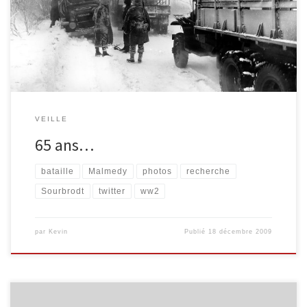
ans du massacre de Malmedy. Malheureusement, les sites vers
lesquels j’ai été renvoyés étaient tous anglophones. J’ai
néanmoins pu trouver une […]
VEILLE
65 ans…
bataille
Malmedy
photos
recherche
Sourbrodt
twitter
ww2
par
Kevin
Publié
18 décembre 2009