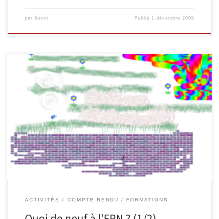
par
Kevin
Publié
1 décembre 2009
Ces dernières semaines, l’EPN a été actif sur plusieurs plans. Ainsi,
les trois premières séances d’une formation visant la découverte
d’Internet ont eu lieu, ainsi que des animations d’éducation aux
médias et aux dangers d’Internet, en collaboration avec des
classes de l’enseignement secondaire. Comme promis, voici un
petit compte-rendu des […]
ACTIVITÉS
COMPTE RENDU
FORMATIONS
Quoi de neuf à l’EPN ? (1/2)