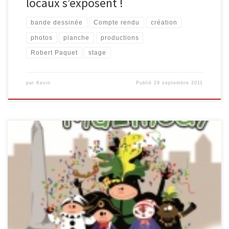
locaux s’exposent !
bande dessinée
Compte rendu
création
photos
planche
productions
Robert Paquet
stage
par
Kevin
Publié
29 septembre 2011
Bon nombre de photographes ont sillonné les rues de Malmedy
pendant le Cwarmé. Trois d’entre eux nous font le plaisir de
mettre en ligne leurs clichés et/ou captures vidéos. – Dominic
JACOB – François DETRY, via le site ArdenneWeb : – Telefiesse Par
ailleurs, la Ville de Malmedy a mis […]