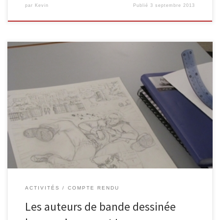
par
Kevin
Publié
3 septembre 2013
Au mois d’août 2010, un stage d’initiation à la bande dessinée a
été organisé par l’EPN de Malmedy. Son compte-rendu est
d’ailleurs présenté ici. Cette année encore, le stage a fait la part
belle à la créativité. Les stagiaires ont profité des conseils de
Robert Paquet pour réaliser une planche. Cinq matinées […]
ACTIVITÉS
COMPTE RENDU
Les auteurs de bande dessinée