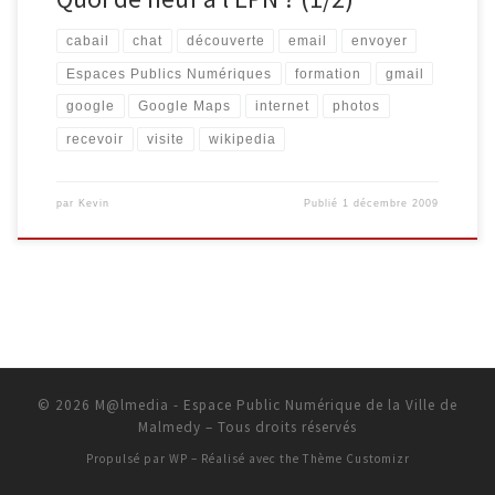
cabail
chat
découverte
email
envoyer
Espaces Publics Numériques
formation
gmail
google
Google Maps
internet
photos
recevoir
visite
wikipedia
par
Kevin
Publié
1 décembre 2009
© 2026
M@lmedia - Espace Public Numérique de la Ville de
Malmedy
– Tous droits réservés
Propulsé par
WP
– Réalisé avec the
Thème Customizr