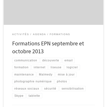
Découvrir l’environnement des tablettes tactiles. Quels sont les
différents modèles ? Pour […]
ACTIVITÉS
AGENDA
FORMATIONS
Formations EPN septembre et
octobre 2013
communication
découverte
email
formation
internet
liseuse
logiciel
maintenance
Malmedy
mise à jour
photographie numérique
photos
réseaux sociaux
sécurité
sensibilisation
Skype
tablette