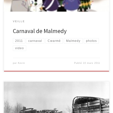
VEILLE
Carnaval de Malmedy
2011
carnaval
Cwarmé
Malmedy
photos
video
par
Kevin
Publié
10 mars 2011
Une recherche récente sur Twitter a attiré mon attention. Cette
recherche permettait de retrouver les tweets parlant de
« Malmedy ». C’est ainsi que j’ai découvert, que nous fêtions les 65