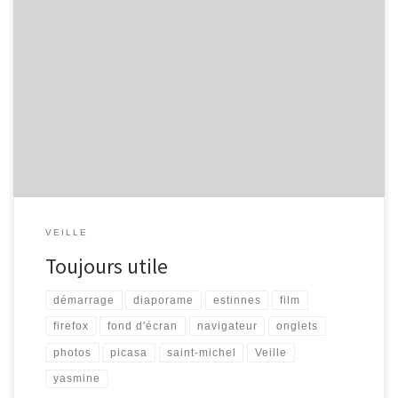
Je commence un article, qui devrait être le premier d’une longue
série, relevant les quelques liens ou sites ayant attiré mon
attention… Firefox – Les onglets (par Yasmine, Le Fil de l’Estinnes)
« Une des premières utilisations efficaces de Firefox à apprendre,
ce sont les onglets : Vous voulez ouvrir plusieurs […]
VEILLE
Toujours utile
démarrage
diaporame
estinnes
film
firefox
fond d'écran
navigateur
onglets
photos
picasa
saint-michel
Veille
yasmine