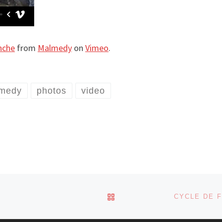
nche
from
Malmedy
on
Vimeo
.
medy
photos
video
RETOUR À LA LISTE DES