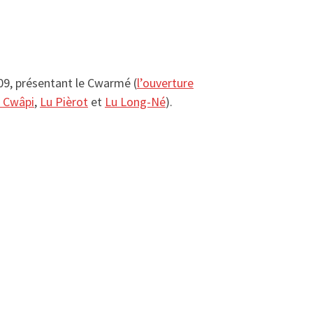
009, présentant le Cwarmé (
l’ouverture
 Cwâpi
,
Lu Pièrot
et
Lu Long-Né
).