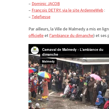
–
Dominic JACOB
–
François DETRY, via le site ArdenneWeb
:
–
Telefiesse
Par ailleurs, la Ville de Malmedy a mis en lign
officielle
et
l’ambiance du dimanche
) et ses