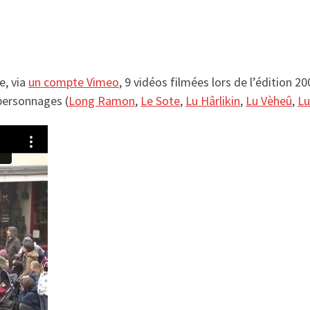
e, via
un compte Vimeo
, 9 vidéos filmées lors de l’édition 2
 personnages (
Long Ramon
,
Le Sote
,
Lu Hârlikin
,
Lu Vèheû
,
Lu