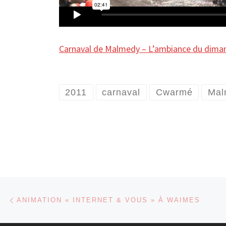
Carnaval de Malmedy – L’ambiance du dima
2011
carnaval
Cwarmé
Mal
Parcourir les articles
Article précédent
ANIMATION « INTERNET & VOUS » À WAIMES