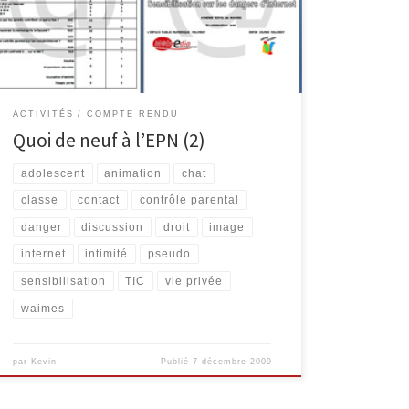
eu lieu le lundi 23 novembre dans les locaux de
l’Athénée Royal de Waimes et visait à sensibiliser les
jeunes […]
ACTIVITÉS
COMPTE RENDU
Quoi de neuf à l’EPN (2)
adolescent
animation
chat
classe
contact
contrôle parental
danger
discussion
droit
image
internet
intimité
pseudo
sensibilisation
TIC
vie privée
waimes
par
Kevin
Publié
7 décembre 2009