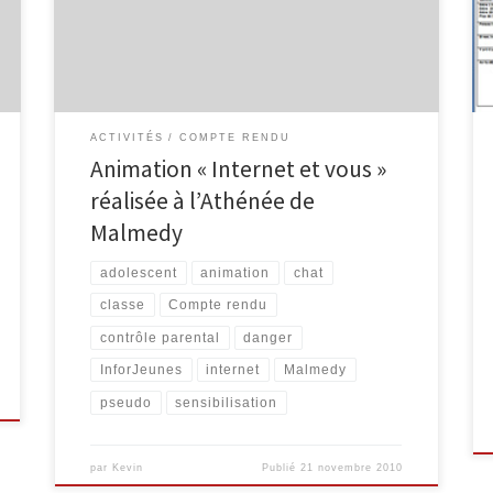
premier volet de notre animation est une enquête
basée sur l’utilisation qu’ont les élèves d’Internet ou
de leur gsm, du […]
ACTIVITÉS
COMPTE RENDU
Animation « Internet et vous »
réalisée à l’Athénée de
Malmedy
adolescent
animation
chat
classe
Compte rendu
contrôle parental
danger
InforJeunes
internet
Malmedy
pseudo
sensibilisation
par
Kevin
Publié
21 novembre 2010