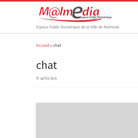
Passer au contenu
Espace Public Numérique de la Ville de Malmedy
Accueil
»
chat
chat
4 articles
Lors de ces 4 derniers mois, nous avons proposé, en
collaboration avec InforJeunes, l’animation « Internet
et toi » aux élèves de 2ème secondaires de deux
écoles de notre région : l’Athénée Royal de Waimes et