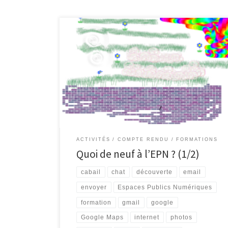
Ces dernières semaines, l’EPN a été actif sur plusieurs
plans. Ainsi, les trois premières séances d’une
formation visant la découverte d’Internet ont eu lieu,
ainsi que des animations d’éducation aux médias et
aux dangers d’Internet, en collaboration avec des
classes de l’enseignement secondaire. Comme
promis, voici un petit compte-rendu des […]
ACTIVITÉS
COMPTE RENDU
FORMATIONS
Quoi de neuf à l’EPN ? (1/2)
cabail
chat
découverte
email
envoyer
Espaces Publics Numériques
formation
gmail
google
Google Maps
internet
photos