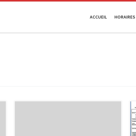
ACCUEIL
HORAIRES
Ce jeudi, Maggy d’InforJeunes Malmedy et moi-même
sommes allés dans les classes de deuxième
secondaire de l’Athénée de Malmedy pour le second
volet de notre animation « Internet et vous ». Le