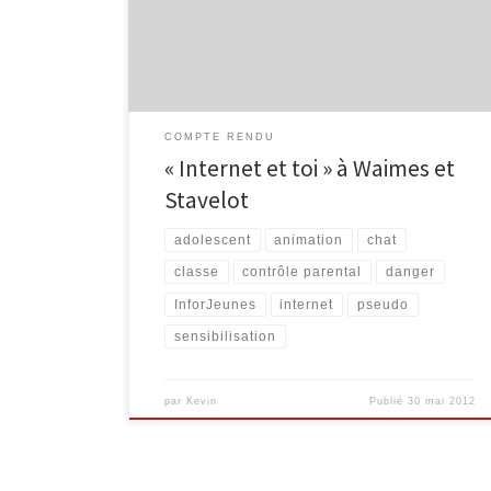
le Collège Saint-Remacle de Stavelot. Voici les
résultats obtenus : Résultats Questionnaire Internet et
vous – […]
COMPTE RENDU
« Internet et toi » à Waimes et
Stavelot
adolescent
animation
chat
classe
contrôle parental
danger
InforJeunes
internet
pseudo
sensibilisation
par
Kevin
Publié
30 mai 2012