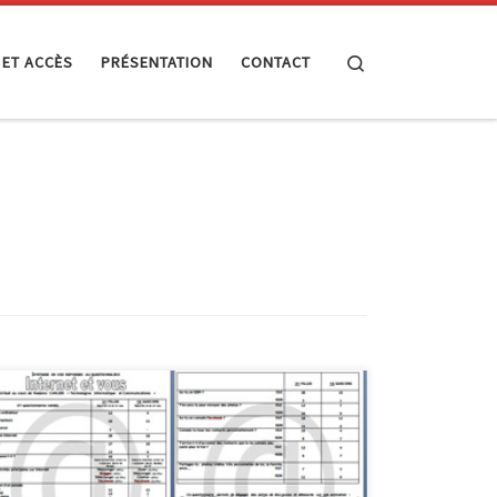
Search
 ET ACCÈS
PRÉSENTATION
CONTACT
Animation : Internet et vous Cette animation a été
réalisée en collaboration avec Maggy Jérôme
(InforJeunes Malmedy), M. Solheid et Madame Carlier,
professeurs à l’Athénée Royal de Waimes. Celle-ci a