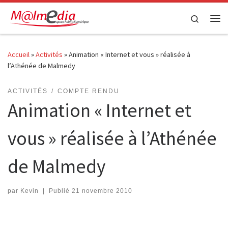
Passer au contenu
Search
Me
Accueil
»
Activités
»
Animation « Internet et vous » réalisée à
l’Athénée de Malmedy
ACTIVITÉS
COMPTE RENDU
Animation « Internet et
vous » réalisée à l’Athénée
de Malmedy
par
Kevin
|
Publié
21 novembre 2010