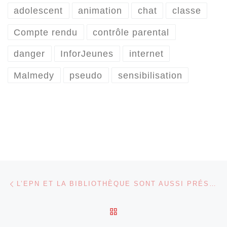
adolescent
animation
chat
classe
Compte rendu
contrôle parental
danger
InforJeunes
internet
Malmedy
pseudo
sensibilisation
Parcourir les articles
Article précédent
L’EPN ET LA BIBLIOTHÈQUE SONT AUSSI PRÉSENTS SUR…
RETOUR À LA LISTE DES