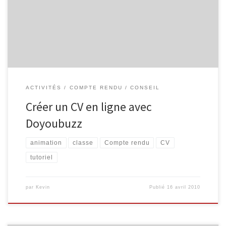
Doyoubuzz. L’atelier a duré environ 2h et fut très agréable. Nous
avons également pu aborder les questions essentielles de droit à
[…]
ACTIVITÉS
COMPTE RENDU
CONSEIL
Créer un CV en ligne avec
Doyoubuzz
animation
classe
Compte rendu
CV
tutoriel
par
Kevin
Publié
16 avril 2010