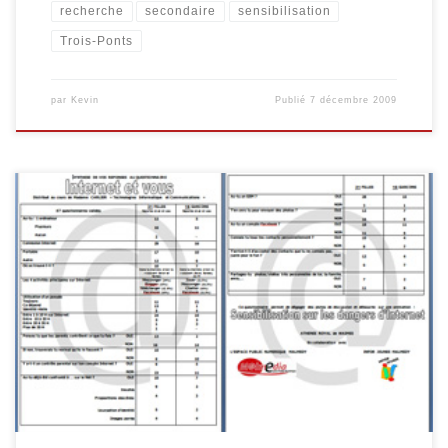
recherche
secondaire
sensibilisation
Trois-Ponts
par
Kevin
Publié
7 décembre 2009
Animation : Internet et vous Cette animation a été réalisée en
collaboration avec Maggy Jérôme (InforJeunes Malmedy), M.
Solheid et Madame Carlier, professeurs à l’Athénée Royal de
Waimes. Celle-ci a eu lieu le lundi 23 novembre dans les locaux de
l’Athénée Royal de Waimes et visait à sensibiliser les jeunes […]