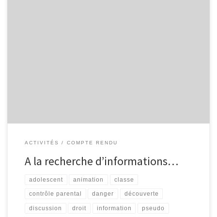
… garder son esprit critique. Madame Martin, enseignante à
l’Institut Saint-Joseph de Trois-Ponts, m’a contacté dans le but de
sensibiliser une classe de 4ème T.Q. à la recherche d’informations.
Ses élèves doivent réaliser un exposé, sur un thème au choix,
lequel doit être conçu avec des informations provenant, en partie,
[…]
ACTIVITÉS
COMPTE RENDU
A la recherche d’informations…
adolescent
animation
classe
contrôle parental
danger
découverte
discussion
droit
information
pseudo