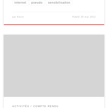
internet
pseudo
sensibilisation
par
Kevin
Publié
30 mai 2012
Ce jeudi, Maggy d’InforJeunes Malmedy et moi-même sommes
allés dans les classes de deuxième secondaire de l’Athénée de
Malmedy pour le second volet de notre animation « Internet et
vous ». Le premier volet de notre animation est une enquête
basée sur l’utilisation qu’ont les élèves d’Internet ou de leur gsm,
du […]
ACTIVITÉS
COMPTE RENDU