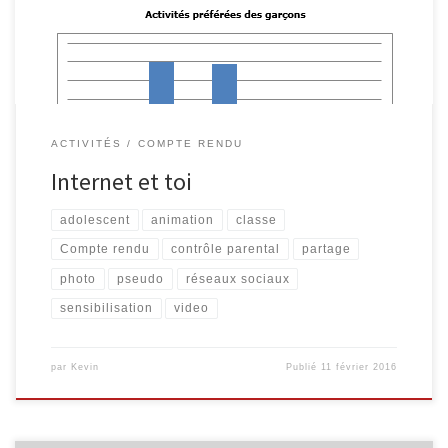
réfléchir à l’utilisation qu’ils font d’Internet et d’autres outils […]
ACTIVITÉS
COMPTE RENDU
Internet et toi
adolescent
animation
classe
Compte rendu
contrôle parental
partage
photo
pseudo
réseaux sociaux
sensibilisation
video
par
Kevin
Publié
11 février 2016