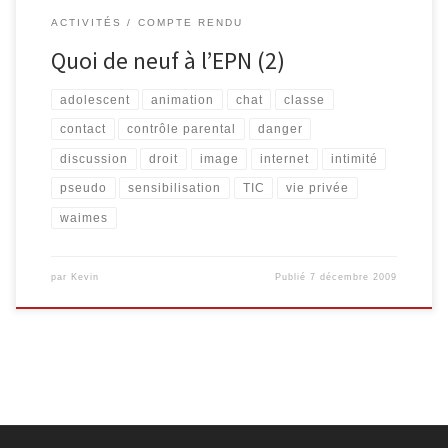
ACTIVITÉS
COMPTE RENDU
Quoi de neuf à l’EPN (2)
adolescent
animation
chat
classe
contact
contrôle parental
danger
discussion
droit
image
internet
intimité
pseudo
sensibilisation
TIC
vie privée
waimes
par
Kevin
Publié
7 décembre 2009