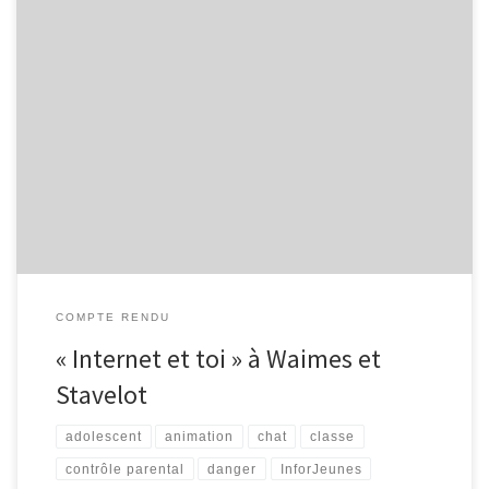
Lors de ces 4 derniers mois, nous avons proposé, en collaboration
avec InforJeunes, l’animation « Internet et toi » aux élèves de
2ème secondaires de deux écoles de notre région : l’Athénée
Royal de Waimes et le Collège Saint-Remacle de Stavelot. Voici
les résultats obtenus : Résultats Questionnaire Internet et vous –
[…]
COMPTE RENDU
« Internet et toi » à Waimes et
Stavelot
adolescent
animation
chat
classe
contrôle parental
danger
InforJeunes