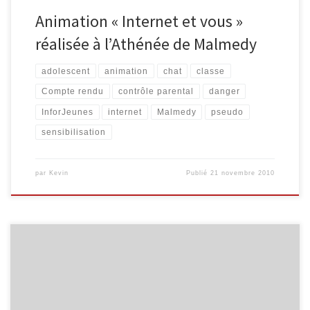
Animation « Internet et vous »
réalisée à l’Athénée de Malmedy
adolescent
animation
chat
classe
Compte rendu
contrôle parental
danger
InforJeunes
internet
Malmedy
pseudo
sensibilisation
par
Kevin
Publié
21 novembre 2010
Voici quelques semaines, deux classes de 4ème de l’Institut Saint-
Joseph de Trois-Ponts sont venues pour réaliser un CV. Afin de
rendre l’animation plus ludique, nous avons utilisé le site