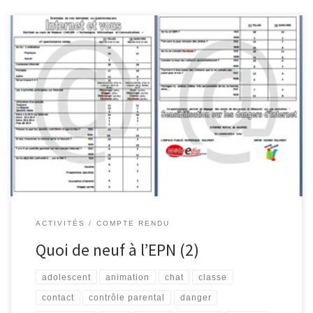
Animation : Internet et vous Cette animation a été réalisée en
collaboration avec Maggy Jérôme (InforJeunes Malmedy), M.
Solheid et Madame Carlier, professeurs à l’Athénée Royal de
Waimes. Celle-ci a eu lieu le lundi 23 novembre dans les locaux de
l’Athénée Royal de Waimes et visait à sensibiliser les jeunes […]
ACTIVITÉS
COMPTE RENDU
Quoi de neuf à l’EPN (2)
adolescent
animation
chat
classe
contact
contrôle parental
danger