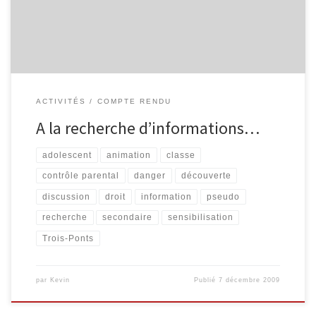
lequel doit être conçu avec des informations provenant, en partie,
[…]
ACTIVITÉS
COMPTE RENDU
A la recherche d’informations…
adolescent
animation
classe
contrôle parental
danger
découverte
discussion
droit
information
pseudo
recherche
secondaire
sensibilisation
Trois-Ponts
par
Kevin
Publié
7 décembre 2009