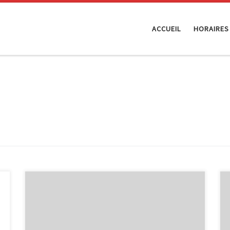
ACCUEIL
HORAIRES
Lors de ces 4 derniers mois, nous avons proposé, en
collaboration avec InforJeunes, l’animation « Internet
et toi » aux élèves de 2ème secondaires de deux
écoles de notre région : l’Athénée Royal de Waimes et