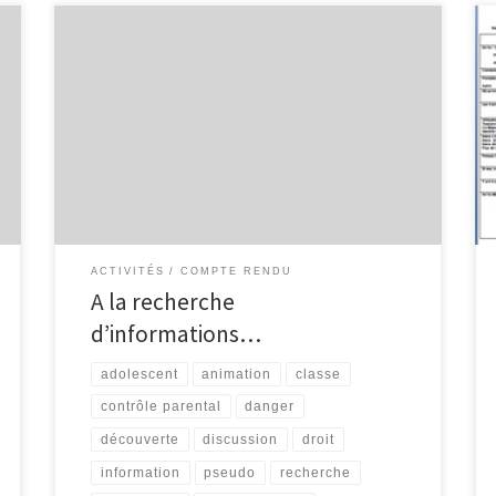
… garder son esprit critique. Madame Martin,
enseignante à l’Institut Saint-Joseph de Trois-Ponts,
m’a contacté dans le but de sensibiliser une classe de
4ème T.Q. à la recherche d’informations. Ses élèves
doivent réaliser un exposé, sur un thème au choix,
lequel doit être conçu avec des informations
provenant, en partie, […]
ACTIVITÉS
COMPTE RENDU
A la recherche
d’informations…
adolescent
animation
classe
contrôle parental
danger
découverte
discussion
droit
information
pseudo
recherche