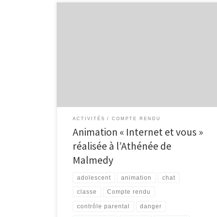
Ce jeudi, Maggy d’InforJeunes Malmedy et moi-même
sommes allés dans les classes de deuxième
secondaire de l’Athénée de Malmedy pour le second
volet de notre animation « Internet et vous ». Le
premier volet de notre animation est une enquête
basée sur l’utilisation qu’ont les élèves d’Internet ou
de leur gsm, du […]
ACTIVITÉS
COMPTE RENDU
Animation « Internet et vous »
réalisée à l’Athénée de
Malmedy
adolescent
animation
chat
classe
Compte rendu
contrôle parental
danger