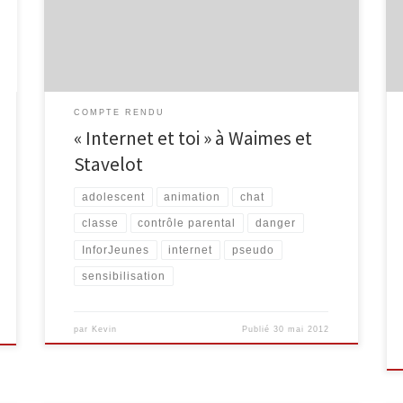
le Collège Saint-Remacle de Stavelot. Voici les
résultats obtenus : Résultats Questionnaire Internet et
vous – […]
COMPTE RENDU
« Internet et toi » à Waimes et
Stavelot
adolescent
animation
chat
classe
contrôle parental
danger
InforJeunes
internet
pseudo
sensibilisation
par
Kevin
Publié
30 mai 2012