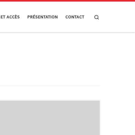
Search
 ET ACCÈS
PRÉSENTATION
CONTACT
L’animation “Internet et vous” réalisée à l’Athénée de
Malmedy a été reproduite ce jour à Stavelot, qui est le
seconde implantation de l’Athénée Royal Ardenne
Haute Fagne. En plus de Maggy (InforJeunes Malmedy),