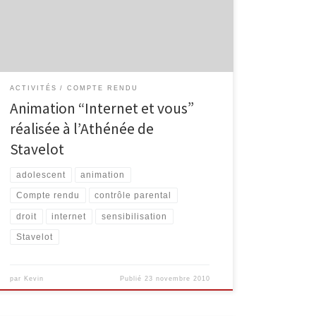
nous avons pu compter sur la présence d’André-Marie
Syndic, travaillant au service de prévention de la Zone
[…]
ACTIVITÉS
COMPTE RENDU
Animation “Internet et vous”
réalisée à l’Athénée de
Stavelot
adolescent
animation
Compte rendu
contrôle parental
droit
internet
sensibilisation
Stavelot
par
Kevin
Publié
23 novembre 2010