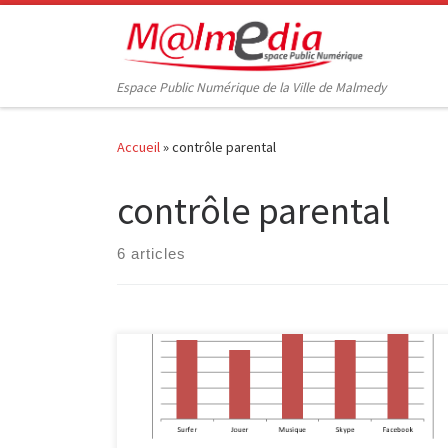
Passer au contenu
Espace Public Numérique de la Ville de Malmedy
Accueil
»
contrôle parental
contrôle parental
6 articles
L’animation « Internet et toi » est proposée depuis
2009 dans les écoles de la région malmédienne par
InforJeunes Malmedy et l’EPN M@lmédia. Elle a déjà