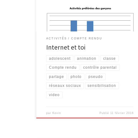
touché près de 2400 jeunes. L’animation invite les
élèves des classes de 2ème secondaires à réfléchir à
l’utilisation qu’ils font d’Internet et d’autres outils […]
ACTIVITÉS
COMPTE RENDU
Internet et toi
adolescent
animation
classe
Compte rendu
contrôle parental
partage
photo
pseudo
réseaux sociaux
sensibilisation
video
par
Kevin
Publié
11 février 2016