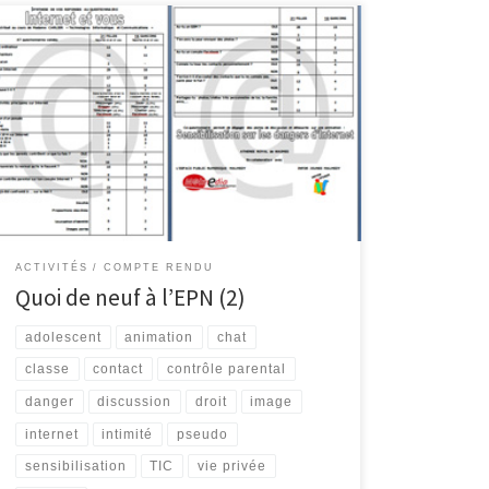
Animation : Internet et vous Cette animation a été
réalisée en collaboration avec Maggy Jérôme
(InforJeunes Malmedy), M. Solheid et Madame Carlier,
professeurs à l’Athénée Royal de Waimes. Celle-ci a
eu lieu le lundi 23 novembre dans les locaux de
l’Athénée Royal de Waimes et visait à sensibiliser les
jeunes […]
ACTIVITÉS
COMPTE RENDU
Quoi de neuf à l’EPN (2)
adolescent
animation
chat
classe
contact
contrôle parental
danger
discussion
droit
image
internet
intimité
pseudo
sensibilisation
TIC
vie privée