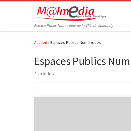
Passer au contenu
Espace Public Numérique de la Ville de Malmedy
Accueil
»
Espaces Publics Numériques
Espaces Publics Num
4 articles
Le Réseau de lecture publique Malmedy-Waimes et
l’Espace public Numérique M@lmedia organisent le 27
janvier 2010 une journée consacrée à la «
bibliothèque de demain». A cette occasion, de