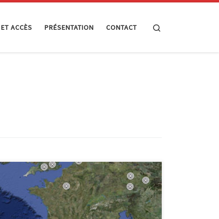
Search
 ET ACCÈS
PRÉSENTATION
CONTACT
Dans la rubrique « toujours utile », voici quelques infos
(sites) que je souhaite partager : L’informatique
s’installe dans les maisons de repos du CPAS de
Verviers Le Centre Public d’Information .VE (Espace