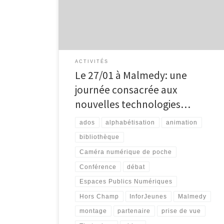
nombreuses activités liées de près ou de loin aux
nouvelles technologies vous seront proposées:
ateliers, enquêtes, initiations, informations, échanges,
projets, partenaires… […]
ACTIVITÉS
Le 27/01 à Malmedy: une
journée consacrée aux
nouvelles technologies…
ados
alphabétisation
animation
bibliothèque
Caméra numérique de poche
Conférence
débat
Espaces Publics Numériques
Hors Champ
InforJeunes
Malmedy
montage
partenaire
prise de vue