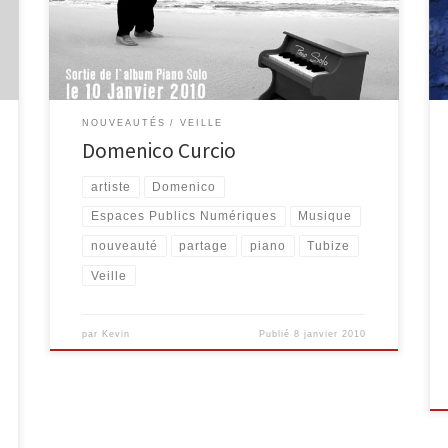
de Domenico… ainsi, je reprends leurs écrits pour
vous le présenter. « Il s’appelle Domenico Curcio… Ne
dites pas que c’est un artiste talentueux, compositeur
[…]
NOUVEAUTÉS
VEILLE
Domenico Curcio
artiste
Domenico
Espaces Publics Numériques
Musique
nouveauté
partage
piano
Tubize
Veille
par
Kevin
Publié
8 janvier 2010