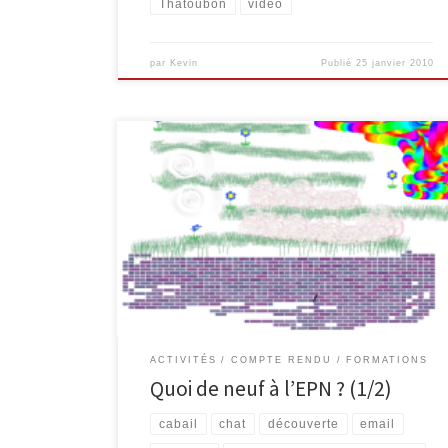
Thatoubon
video
par
Kevin
Publié
25 janvier 2010
Ces dernières semaines, l’EPN a été actif sur plusieurs
plans. Ainsi, les trois premières séances d’une
formation visant la découverte d’Internet ont eu lieu,
ainsi que des animations d’éducation aux médias et
aux dangers d’Internet, en collaboration avec des
classes de l’enseignement secondaire. Comme
promis, voici un petit compte-rendu des […]
ACTIVITÉS
COMPTE RENDU
FORMATIONS
Quoi de neuf à l’EPN ? (1/2)
cabail
chat
découverte
email