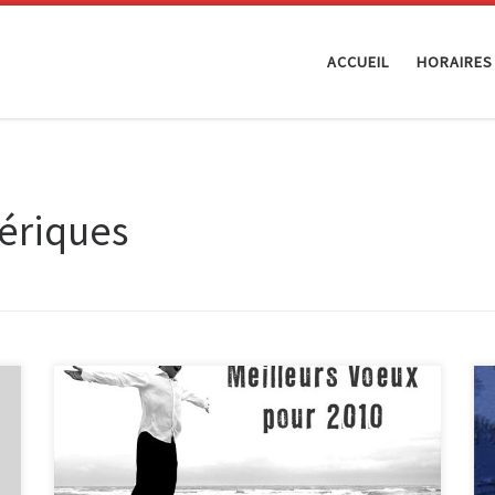
ACCUEIL
HORAIRES
ériques
Pour commencer la nouvelle année, j’ai envie de
présenter Domenico Curcio, accessoirement
animateur/coordinateur de l’Espace Public Numérique
Clic et Tic (Tubize). D’autres parleront mieux que moi