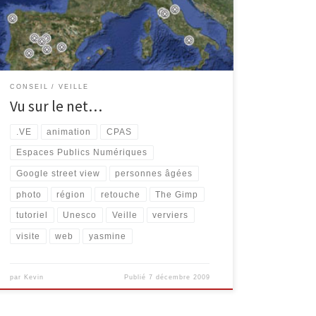
Public Numérique de la Ville de Verviers) a développé
un magnifique partenariat, avec le CPAS de Verviers.
Grace aux […]
CONSEIL
VEILLE
Vu sur le net…
.VE
animation
CPAS
Espaces Publics Numériques
Google street view
personnes âgées
photo
région
retouche
The Gimp
tutoriel
Unesco
Veille
verviers
visite
web
yasmine
par
Kevin
Publié
7 décembre 2009