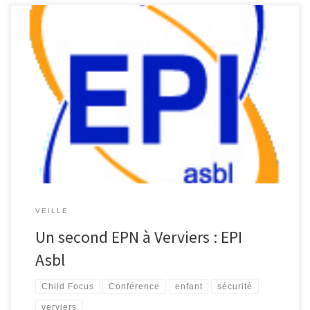
Un second EPN a été labellisé à Verviers. Il s’agit de l’ASBL EPI,
située au numéro 5 de la rue de Franchimont à Verviers. Cette
ASBL organise, en partenariat avec Child Focus, une conférence ce
vendredi 23 avril 2010 à 20h : « Webetic » Nos enfants sur le Net
[…]
VEILLE
Un second EPN à Verviers : EPI
Asbl
Child Focus
Conférence
enfant
sécurité
verviers