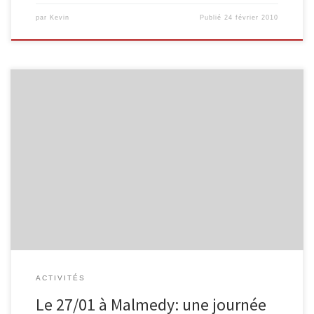
par
Kevin
Publié
24 février 2010
Le Réseau de lecture publique Malmedy-Waimes et l’Espace
public Numérique M@lmedia organisent le 27 janvier 2010 une
journée consacrée à la « bibliothèque de demain». A cette
occasion, de nombreuses activités liées de près ou de loin aux
nouvelles technologies vous seront proposées: ateliers, enquêtes,
initiations, informations, échanges, projets, partenaires… […]
ACTIVITÉS
Le 27/01 à Malmedy: une journée