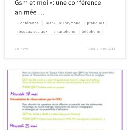
Gsm et moi »: une conférence
animée …
Conférence
Jean-Luc Raymond
pratiques
réseaux sociaux
smartphone
téléphone
par
Kevin
Publié
5 mars 2014
Conférence : «Être parents, éducateurs, enseignants à l’ère des
NTIC (nouvelles technologies de l’information et de la
communication)» par Jérôme Gherroucha (psychologue et
criminologue) et Éric Willems (psychopédagogue) Mise en
perspective des risques mais aussi des bénéfices que peuvent
représenter les nouveaux médias. Avec la collaboration de
l’Espace Public Numérique […]