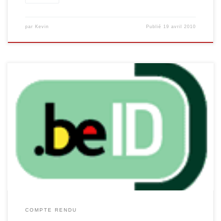
par
Kevin
Publié
19 avril 2010
Cette année, un partenariat entre l’U.C.P. et l’E.P.N. M@lmédia a
débouché sur tout une série d’animations, animées conjointement
par l’animateur de l’UCP et celui de l’EPN. 1. Conférence : Ma carte
d’identité électronique… une petite puce aux grands pouvoirs
Vendredi 5 mars de 14h30 à 16h30 Présentée par Gérard
Fortemps […]
COMPTE RENDU