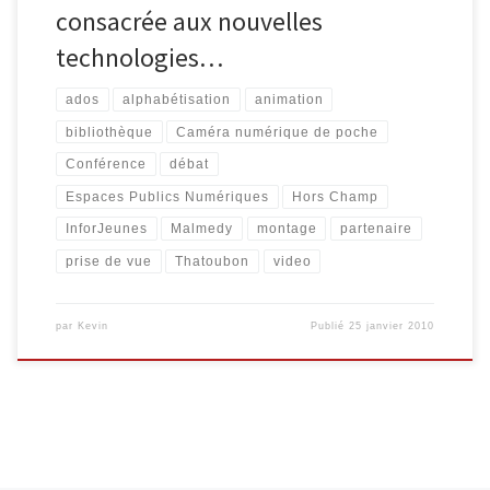
consacrée aux nouvelles
technologies…
ados
alphabétisation
animation
bibliothèque
Caméra numérique de poche
Conférence
débat
Espaces Publics Numériques
Hors Champ
InforJeunes
Malmedy
montage
partenaire
prise de vue
Thatoubon
video
par
Kevin
Publié
25 janvier 2010