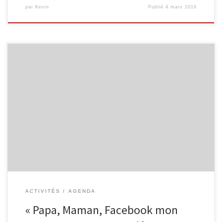
par
Kevin
Publié
4 mars 2016
Rendez-vous ce vendredi 14 mars 2014 à 19h30 à la bibliothèque
de Malmedy pour assister à une conférence-débat sur les
pratiques actuelles des jeunes sur les réseaux sociaux par Jean-Luc
Raymond (Expert en médias sociaux- Fr). Avec un focus particulier
sur: – l’identité en ligne – les facettes cachées de […]
ACTIVITÉS
AGENDA
« Papa, Maman, Facebook mon