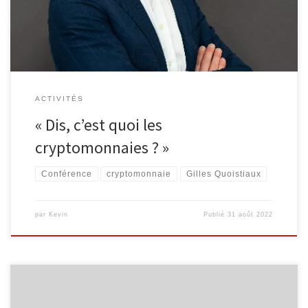
courte et concise pour laisser la place aux questions du public ainsi
qu’aux dédicaces. […]
ACTIVITÉS
« Dis, c’est quoi les
cryptomonnaies ? »
Conférence
cryptomonnaie
Gilles Quoistiaux
par
Kevin
Publié
31 août 2022