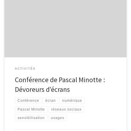
Ce jeudi 28 avril à 20h, la bibliothèque et son EPN ont le plaisir
d’accueillir Pascal Minotte (spécialiste des usages et des pratiques
médiatiques) au Malmundarium. Avec lui, nous tenterons de
comprendre et gérer nos appétits numériques. Au menu :
différents trucs et astuces pour une meilleure utilisation des écrans
aujourd’hui et […]
ACTIVITÉS
Conférence de Pascal Minotte :
Dévoreurs d’écrans
Conférence
écran
numérique
Pascal Minotte
réseaux sociaux
sensibilisation
usages