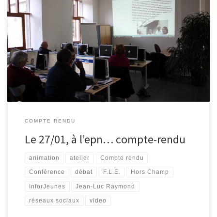
Pas loin de 4 semaines plus tard, je prends enfin le temps d’écrire
ce compte-rendu. Je commencerai tout d’abord par remercier
Jean-Luc pour sa présence, sa bonne humeur et toute la
sympathie habituelle qu’il nous a apportées. De 9h30 à 12h00 :
Atelier « Internet citoyen, dernières nouvelles…» La première […]
COMPTE RENDU
Le 27/01, à l’epn… compte-rendu
animation
atelier
Compte rendu
Conférence
débat
F.L.E.
Hors Champ
InforJeunes
Jean-Luc Raymond
réseaux sociaux
video