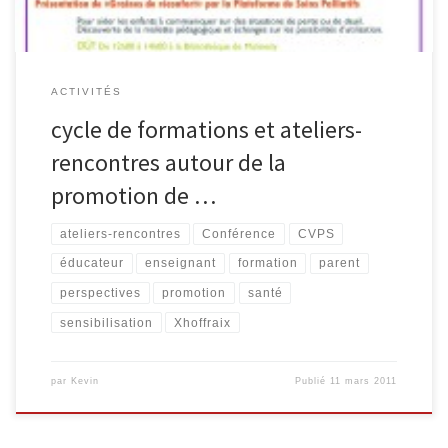
ACTIVITÉS
cycle de formations et ateliers-
rencontres autour de la
promotion de …
ateliers-rencontres
Conférence
CVPS
éducateur
enseignant
formation
parent
perspectives
promotion
santé
sensibilisation
Xhoffraix
par
Kevin
Publié
11 mars 2011