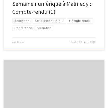
Semaine numérique à Malmedy :
Compte-rendu (1)
animation
carte d'identité eID
Compte rendu
Conférence
formation
par
Kevin
Publié
10 mars 2010
L’Espace Public Numérique M@lmédia et l’U.C.P. Malmedy ont le
plaisir de vous proposer les activités suivantes : Vendredi 5 mars :
14h30 à 16h30 : Conférence: ma carte d’identité électronique…
une petite puce aux grands pouvoirs Lundi 8 mars : 9h30 à 12h00 :
Atelier carte d’identité électronique 14h00 à […]