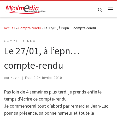
Passer au contenu
Search
Me
Accueil
»
Compte rendu
»
Le 27/01, à l’epn… compte-rendu
COMPTE RENDU
Le 27/01, à l’epn…
compte-rendu
par
Kevin
|
Publié
24 février 2010
Pas loin de 4 semaines plus tard, je prends enfin le
temps d’écrire ce compte-rendu.
Je commencerai tout d’abord par remercier Jean-Luc
pour sa présence, sa bonne humeur et toute la