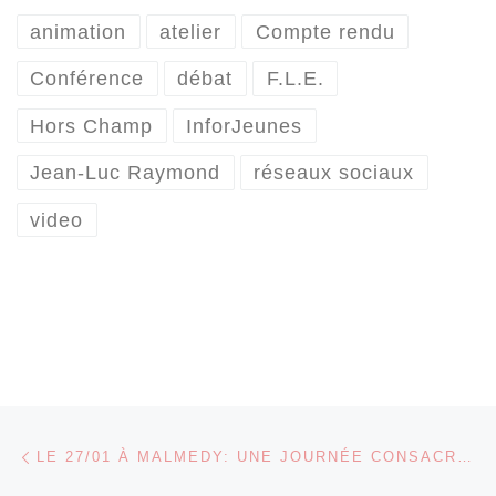
animation
atelier
Compte rendu
Conférence
débat
F.L.E.
Hors Champ
InforJeunes
Jean-Luc Raymond
réseaux sociaux
video
Parcourir les articles
Article précédent
LE 27/01 À MALMEDY: UNE JOURNÉE CONSACRÉE AUX NOUVELLES TECHNOLOGIES…