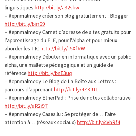
linguistiques
http://bit.ly/a32sbw
– #epnmalmedy créer son blog gratuitement : Blogger
http://bit.ly/birr69
– #epnmalmedy Carnet d’adresse de sites gratuits pour
l’apprentissage du FLE, pour l’Alpha et pour mieux
aborder les TIC
http://bit.ly/c5XfRW
– #epnmalmedy Débuter en informatique avec un public
alpha, une mallette pédagogique et un guide de
référence
http://bit.ly/bnE3uq
– #epnmalmedy Le Blog de La Boîte aux Lettres :
parcours d’apprenant
http://bit.ly/9ZKlUL
– #epnmalmedy EtherPad : Prise de notes collaborative
http://bit.ly/aR2i9T
– #epnmalmedy Cases.lu : Se protéger de… Faire
attention à… (réseaux sociaux)
http://bit.ly/cVbRf4