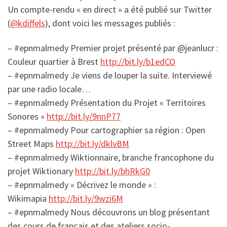
Un compte-rendu « en direct » a été publié sur Twitter
(
@kdiffels
), dont voici les messages publiés :
– #epnmalmedy Premier projet présenté par @jeanlucr :
Couleur quartier à Brest
http://bit.ly/b1edCO
– #epnmalmedy Je viens de louper la suite. Interviewé
par une radio locale…
– #epnmalmedy Présentation du Projet « Territoires
Sonores »
http://bit.ly/9nnP77
– #epnmalmedy Pour cartographier sa région : Open
Street Maps
http://bit.ly/dklvBM
– #epnmalmedy Wiktionnaire, branche francophone du
projet Wiktionary
http://bit.ly/bhRkG0
– #epnmalmedy « Décrivez le monde » :
Wikimapia
http://bit.ly/9wzi6M
– #epnmalmedy Nous découvrons un blog présentant
des cours de français et des ateliers socio-