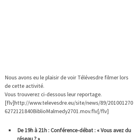
Nous avons eu le plaisir de voir Télévesdre filmer lors
de cette activité.
Vous trouverez ci-dessous leur reportage.
[flv]http://www.televesdre.eu/site/news/89/201001270
6272121840BiblioMalmedy2701.mov.flv[/flv]
De 19h à 21h : Conférence-débat : « Vous avez du
réseau ? »