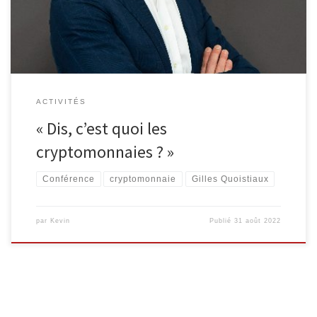
courte et concise pour laisser la place aux questions du public ainsi
qu’aux dédicaces. […]
ACTIVITÉS
« Dis, c’est quoi les
cryptomonnaies ? »
Conférence
cryptomonnaie
Gilles Quoistiaux
par
Kevin
Publié
31 août 2022