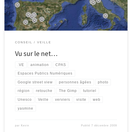
magnifique partenariat, avec le CPAS de Verviers. Grace aux […]
CONSEIL
VEILLE
Vu sur le net…
.VE
animation
CPAS
Espaces Publics Numériques
Google street view
personnes âgées
photo
région
retouche
The Gimp
tutoriel
Unesco
Veille
verviers
visite
web
yasmine
par
Kevin
Publié
7 décembre 2009