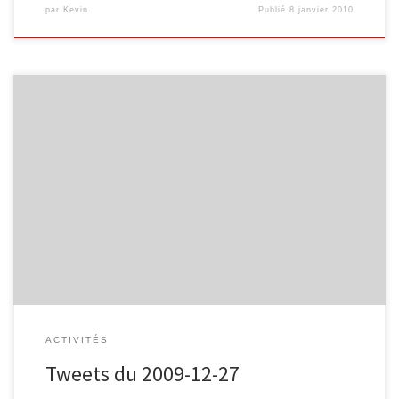
par
Kevin
Publié
8 janvier 2010
En vacances pour deux semaines…. Bonne fêtes de fin d'année ! #
ACTIVITÉS
Tweets du 2009-12-27