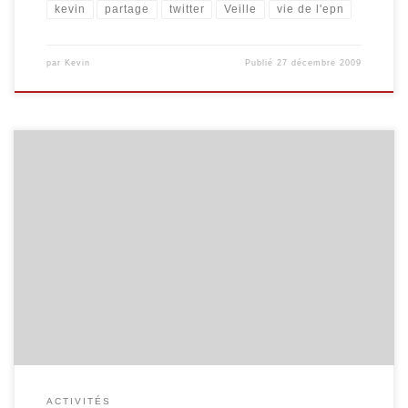
kevin
partage
twitter
Veille
vie de l'epn
par
Kevin
Publié
27 décembre 2009
Compte-rendu très succinct de la formation Internet du 11/12/09 :
http://bit.ly/7zzX3h # Mise en ligne d'une mini-veille de la semaine
pour l'epn M@lmedia : http://bit.ly/4AjYkN # Fin d’année sur le site
de la Ville de Malmedy : http://bit.ly/5DyaAr # cherche un outil
permettant de trouver les utilisateurs de Twitter en […]
ACTIVITÉS