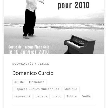
Pour commencer la nouvelle année, j’ai envie de présenter
Domenico Curcio, accessoirement animateur/coordinateur de
l’Espace Public Numérique Clic et Tic (Tubize). D’autres parleront
mieux que moi de Domenico… ainsi, je reprends leurs écrits pour
vous le présenter. « Il s’appelle Domenico Curcio… Ne dites pas
que c’est un artiste talentueux, compositeur […]
NOUVEAUTÉS
VEILLE
Domenico Curcio
artiste
Domenico
Espaces Publics Numériques
Musique
nouveauté
partage
piano
Tubize
Veille