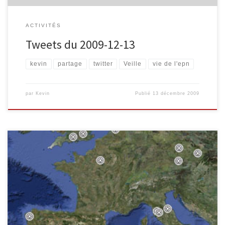
ACTIVITÉS
Tweets du 2009-12-13
kevin
partage
twitter
Veille
vie de l'epn
par
Kevin
Publié
13 décembre 2009
Dans la rubrique « toujours utile », voici quelques infos (sites) que
je souhaite partager : L’informatique s’installe dans les maisons de
repos du CPAS de Verviers Le Centre Public d’Information .VE
(Espace Public Numérique de la Ville de Verviers) a développé un
magnifique partenariat, avec le CPAS de Verviers. Grace aux […]