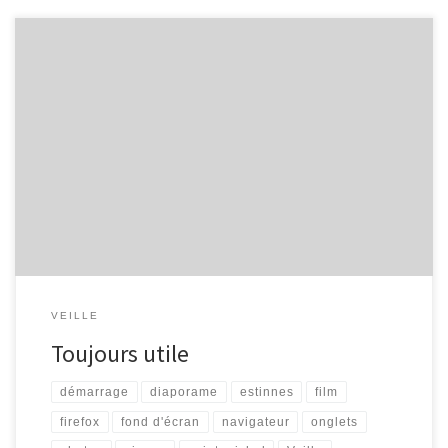
Je commence un article, qui devrait être le premier d’une longue
série, relevant les quelques liens ou sites ayant attiré mon
attention… Firefox – Les onglets (par Yasmine, Le Fil de l’Estinnes)
« Une des premières utilisations efficaces de Firefox à apprendre,
ce sont les onglets : Vous voulez ouvrir plusieurs […]
VEILLE
Toujours utile
démarrage
diaporame
estinnes
film
firefox
fond d'écran
navigateur
onglets