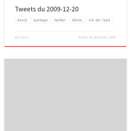
Tweets du 2009-12-20
kevin
partage
twitter
Veille
vie de l'epn
par
Kevin
Publié
20 décembre 2009
Animation "Educ aux médias et dangers d'Internet" avec l'EPN
M@lmedia : Compte-rendu http://bit.ly/5PD0cj # Compte-rendu
d'une animation axée sur le regard critique face à l'info :
http://bit.ly/5p1hug # La disparition de Radiolène (radio
verviétoise) est annoncée. La pétition se trouve ici :
http://bit.ly/8aFSda # Existe-t-il un logiciel libre capable de […]