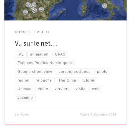
CONSEIL
VEILLE
Vu sur le net…
.VE
animation
CPAS
Espaces Publics Numériques
Google street view
personnes âgées
photo
région
retouche
The Gimp
tutoriel
Unesco
Veille
verviers
visite
web
yasmine
par
Kevin
Publié
7 décembre 2009