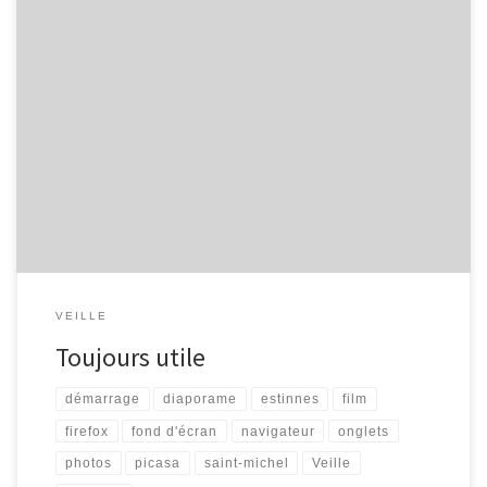
Je commence un article, qui devrait être le premier d’une longue
série, relevant les quelques liens ou sites ayant attiré mon
attention… Firefox – Les onglets (par Yasmine, Le Fil de l’Estinnes)
« Une des premières utilisations efficaces de Firefox à apprendre,
ce sont les onglets : Vous voulez ouvrir plusieurs […]
VEILLE
Toujours utile
démarrage
diaporame
estinnes
film
firefox
fond d'écran
navigateur
onglets
photos
picasa
saint-michel
Veille