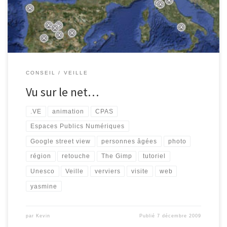
magnifique partenariat, avec le CPAS de Verviers. Grace aux […]
CONSEIL
VEILLE
Vu sur le net…
.VE
animation
CPAS
Espaces Publics Numériques
Google street view
personnes âgées
photo
région
retouche
The Gimp
tutoriel
Unesco
Veille
verviers
visite
web
yasmine
par
Kevin
Publié
7 décembre 2009