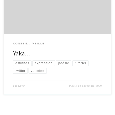
différents lieux d’expression de la toile. http://www.yakalire.be/
est un recueil de poésies, de textes et de mots. En voyageant
dans […]
CONSEIL
VEILLE
Yaka…
estinnes
expression
poésie
tutoriel
twitter
yasmine
par
Kevin
Publié
12 novembre 2009