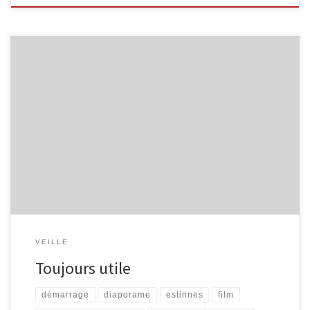
Je commence un article, qui devrait être le premier d’une longue
série, relevant les quelques liens ou sites ayant attiré mon
attention… Firefox – Les onglets (par Yasmine, Le Fil de l’Estinnes)
« Une des premières utilisations efficaces de Firefox à apprendre,
ce sont les onglets : Vous voulez ouvrir plusieurs […]
VEILLE
Toujours utile
démarrage
diaporame
estinnes
film