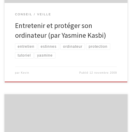
CONSEIL
VEILLE
Entretenir et protéger son
ordinateur (par Yasmine Kasbi)
entretien
estinnes
ordinateur
protection
tutoriel
yasmine
par
Kevin
Publié
12 novembre 2009
Yasmine, animatrice de l’EPN d’Estinnes, nous offre tout un panel
de découvertes et de productions personnelles qu’elle souhaite
nous faire partager. Nous avons ainsi le plaisir de la retrouver sur