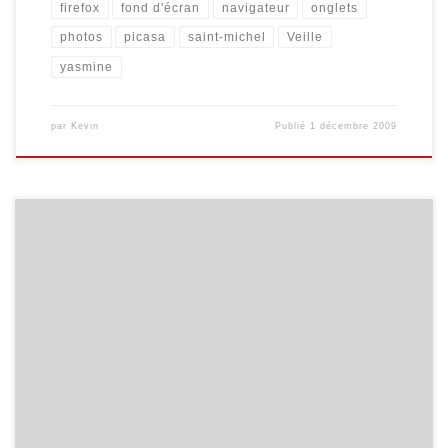
firefox
fond d'écran
navigateur
onglets
photos
picasa
saint-michel
Veille
yasmine
par
Kevin
Publié
1 décembre 2009
Yasmine Kasbi, animatrice de l’EPN d’Estinnes a concocté un
excellent tutoriel sur l’entretien et la protection de l’ordinateur.
C’est avec son aimable autorisation que je l’ajoute ici… Lorsqu’on
acquiert un ordinateur, il est des choses essentielles à connaître et
à faire pour que celui-ci fonctionne durablement. Bien que cette
matière […]