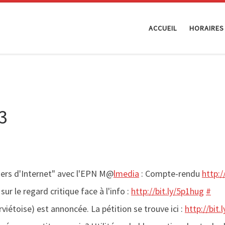
ACCUEIL
HORAIRES
3
ers d'Internet" avec l'EPN M@
lmedia
: Compte-rendu
http:/
r le regard critique face à l'info :
http://bit.ly/5p1hug
#
viétoise) est annoncée. La pétition se trouve ici :
http://bit.