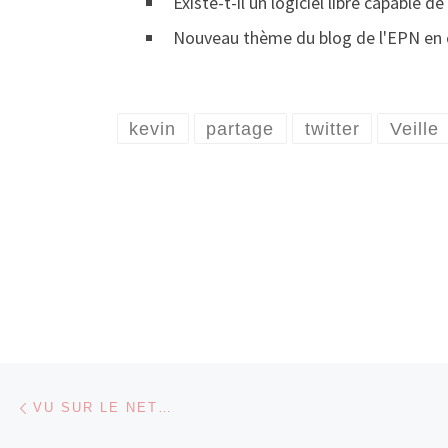
Existe-t-il un logiciel libre capable
Nouveau thème du blog de l'EPN en c
kevin
partage
twitter
Veille
Parcourir les articles
Article précédent
VU SUR LE NET…