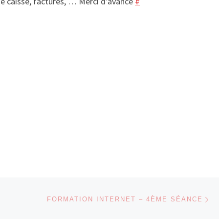
, de caisse, factures, … Merci d'avance
#
Ar
 ARTICLES
FORMATION INTERNET – 4ÈME SÉANCE