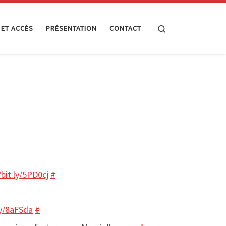
Search
 ET ACCÈS
PRÉSENTATION
CONTACT
/bit.ly/5PD0cj
#
ly/8aFSda
#