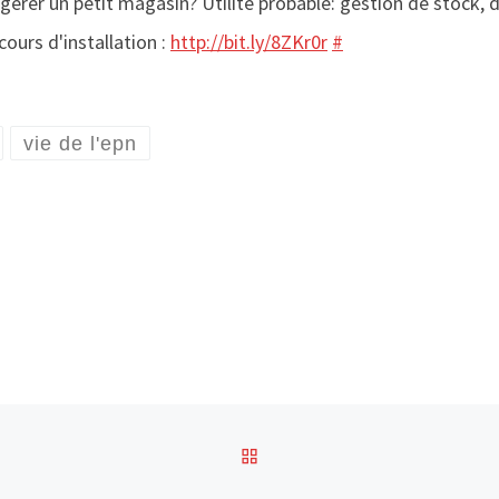
 de gérer un petit magasin? Utilité probable: gestion de stock
ours d'installation :
http://bit.ly/8ZKr0r
#
vie de l'epn
RETOUR À LA LISTE DES