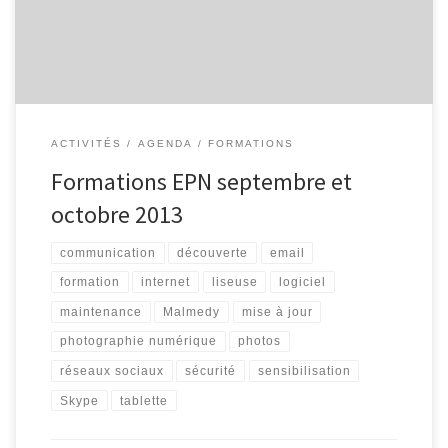
Découvrir l’environnement des tablettes tactiles. Quels sont les
différents modèles ? Pour […]
ACTIVITÉS
AGENDA
FORMATIONS
Formations EPN septembre et
octobre 2013
communication
découverte
email
formation
internet
liseuse
logiciel
maintenance
Malmedy
mise à jour
photographie numérique
photos
réseaux sociaux
sécurité
sensibilisation
Skype
tablette