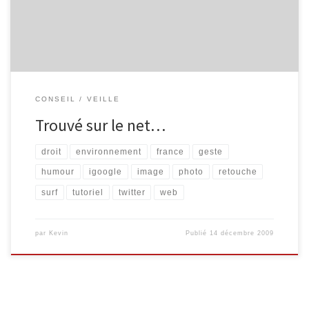
virtuelles, d’arts, […]
CONSEIL
VEILLE
Trouvé sur le net…
droit
environnement
france
geste
humour
igoogle
image
photo
retouche
surf
tutoriel
twitter
web
par
Kevin
Publié
14 décembre 2009