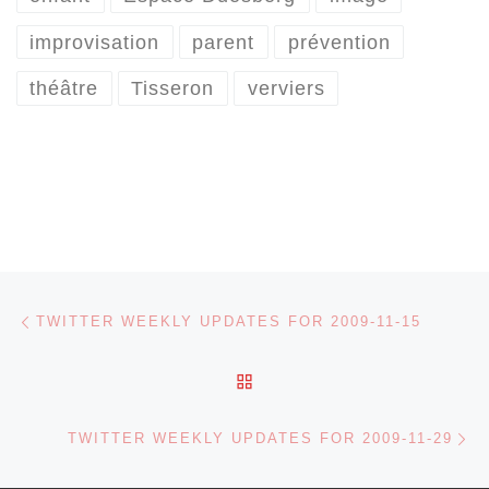
improvisation
parent
prévention
théâtre
Tisseron
verviers
Parcourir les articles
Article précédent
TWITTER WEEKLY UPDATES FOR 2009-11-15
RETOUR À LA LISTE DES
Ar
TWITTER WEEKLY UPDATES FOR 2009-11-29