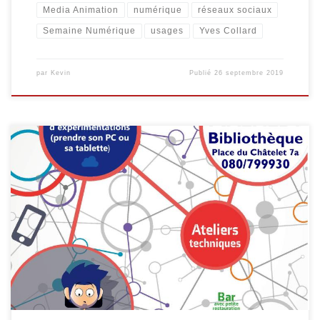
Media Animation
numérique
réseaux sociaux
Semaine Numérique
usages
Yves Collard
par
Kevin
Publié
26 septembre 2019
Une Crypto-party est organisée le mercredi 16 octobre à 18h à la
bibliothèque de Malmedy. L’objectif ? Apprendre à protéger ses
données personnelles sur Internet. Le numérique a
fondamentalement transformé nos pratiques de lecture et
d’écriture. L’accessibilité et l’offre de contenus ne cessent
d’augmenter tandis que de nouveaux supports apparaissent. […]