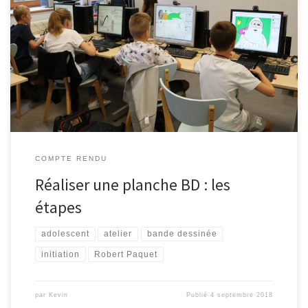
Un stage d’initiation à la bande dessinée était organisé du 06 au
10 août 2018 à la bibliothèque de Malmedy. Les participants ont
pu découvrir les différentes étapes nécessaires à la réalisation d’
une planche de bande dessinée grâce aux conseils de l’auteur
Robert Paquet. D’abord, les jeunes se sont inspirés […]
COMPTE RENDU
Réaliser une planche BD : les
étapes
adolescent
atelier
bande dessinée
initiation
Robert Paquet
par
Kevin
Publié
4 septembre 2018