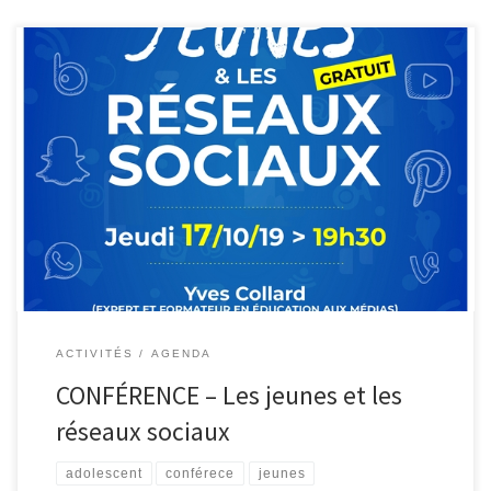
Ce jeudi 17 octobre 2019 à 19h30, l’Athénée Royal Ardennes –
Hautes Fagnes, Inforjeunes et l’EPN de Malmedy ont le plaisir
d’accueillir Yves Collard (expert et formateur en éducation aux
médias). Cette conférence-débat nous permettra de mieux
comprendre les jeunes et les adolescents, leurs usages d’Internet,
des smartphones et des […]
ACTIVITÉS
AGENDA
CONFÉRENCE – Les jeunes et les
réseaux sociaux
adolescent
conférece
jeunes