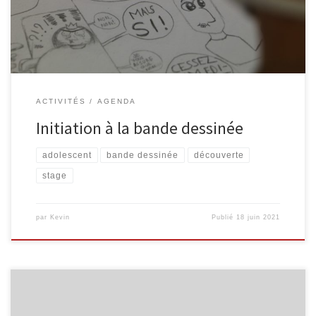
mise en couleur sur ordinateur. […]
ACTIVITÉS
AGENDA
Initiation à la bande dessinée
adolescent
bande dessinée
découverte
stage
par
Kevin
Publié
18 juin 2021