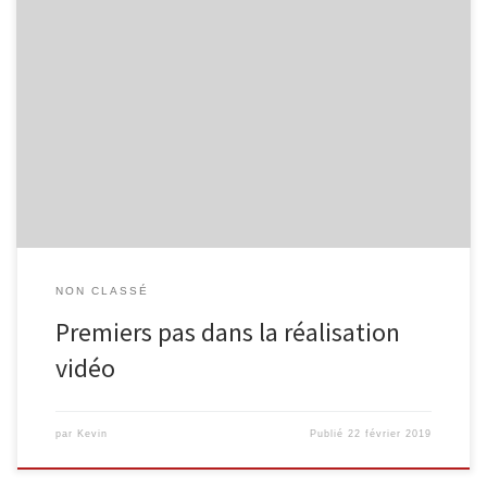
En février, nous avons proposé à des élèves de rhétos à l’ARAHF
une animation pour découvrir les différentes phases de la
réalisation vidéo, dans l’esprit du stage « Fais ton cinéma, de A à
Z », organisé en avril 2018. Dans un premier temps, nous avons
abordé l’univers du son et du […]
NON CLASSÉ
Premiers pas dans la réalisation
vidéo
par
Kevin
Publié
22 février 2019