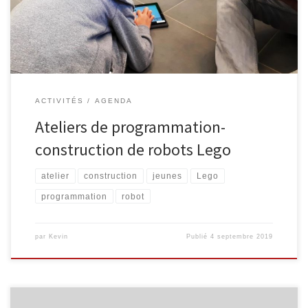
d’apprentissage dans la bonne humeur ! Attention, certains ateliers
demandent des prérequis. Inscription obligatoire. Mercredi […]
ACTIVITÉS
AGENDA
Ateliers de programmation-
construction de robots Lego
atelier
construction
jeunes
Lego
programmation
robot
par
Kevin
Publié
4 septembre 2019