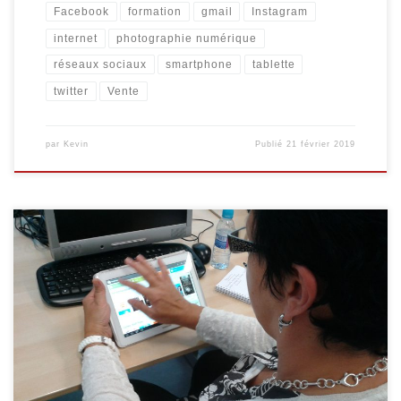
Facebook
formation
gmail
Instagram
internet
photographie numérique
réseaux sociaux
smartphone
tablette
twitter
Vente
par
Kevin
Publié
21 février 2019
Plusieurs initiations destinées aux séniors auront lieu lors des
semaines à venir. Internet pour les séniors Découvrez Internet et
ses bases : recherche d’information, envoi de courrier
électronique … 4 séances organisées les vendredis 05/10, 12/10,
19/10 et 26/10, de 9h30 à 11h30. Facebook, Instagram, etc.
(Complet) Les réseaux sociaux […]