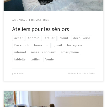
AGENDA
FORMATIONS
Ateliers pour les séniors
achat
Androïd
atelier
cloud
découverte
Facebook
formation
gmail
Instagram
internet
réseaux sociaux
smartphone
tablette
twitter
Vente
par
Kevin
Publié
4 octobre 2018