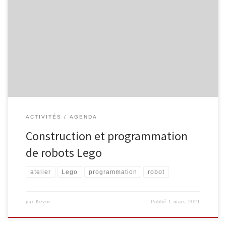
Destinés aux 7-12 ans, les ateliers de construction de robots Lego
feront découvrir à vos enfants les bases de la programmation.
Rendez-vous le mercredi 10/03, 24/03 ou le 21/04 à la
bibliothèque de Malmedy pour apprendre tout en s’amusant.
Attention, certains ateliers demandent des prérequis. Inscription
obligatoire. Mercredi 10/03 ou […]
ACTIVITÉS
AGENDA
Construction et programmation
de robots Lego
atelier
Lego
programmation
robot
par
Kevin
Publié
1 mars 2021