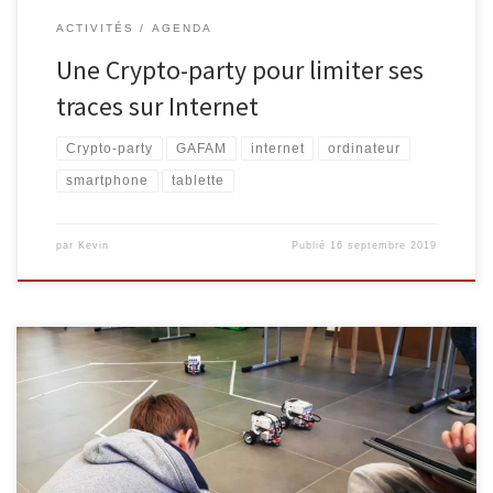
ACTIVITÉS
AGENDA
Une Crypto-party pour limiter ses
traces sur Internet
Crypto-party
GAFAM
internet
ordinateur
smartphone
tablette
par
Kevin
Publié
16 septembre 2019
L’EPN M@lmedia propose à nouveau des ateliers de
programmation-construction de robots Lego. Rendez-vous le
mercredi 25/09, 09/10, 13/11 ou le 11/12 à la bibliothèque de
Malmedy. C’est parti pour un après-midi plein de code et